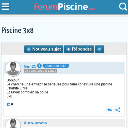
Piscine 3x8
Nouveau sujet
Répondre
Gini25
Auteur du sujet
Le 02/02/2019 à 12h28
Bonjour,
Je cherche une entreprise sérieuse pour faire construire une piscine
J’habite Liffre
Et savoir combien sa coute
3x8
0
Auto-promo