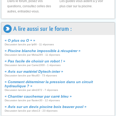
Dans le forum, posez vos
Les guides vous aident à y voir
questions, consultez celles des
plus clair sur la piscine.
autres, entraidez-vous.
A lire aussi sur le forum :
«
O plus ou O +
»
Discussion lancée par lp66 - 11 réponses
«
Piscine blanche impossible à récupérer
»
Discussion lancée par Micka265 - 11 réponses
«
Pas facile de choisir un robot !
»
Discussion lancée par Camo1000 - 1 réponses
«
Avis sur matériel Dytech-inter
»
Discussion lancée par filou83 - 73 réponses
«
Comment déterminer la pression dans un circuit
hydraulique ?
»
Discussion lancée par slim1972 - 7 réponses
«
Chantier cauchemar par carré bleu
»
Discussion lancée par flavien30 - 12 réponses
«
Avis sur un devis piscine bois beaver pool
»
Discussion lancée par olive13 - 23 réponses