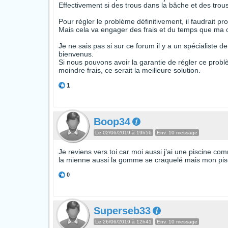
Effectivement si des trous dans la bâche et des tro
Pour régler le problème définitivement, il faudrait
Mais cela va engager des frais et du temps que ma
Je ne sais pas si sur ce forum il y a un spécialiste de
bienvenus.
Si nous pouvons avoir la garantie de régler ce probl
moindre frais, ce serait la meilleure solution.
1
Boop34
Le 02/06/2019 à 19h56
Env. 10 message
Je reviens vers toi car moi aussi j’ai une piscine co
la mienne aussi la gomme se craquelé mais mon pisci
0
Superseb33
Le 26/06/2019 à 12h41
Env. 10 message