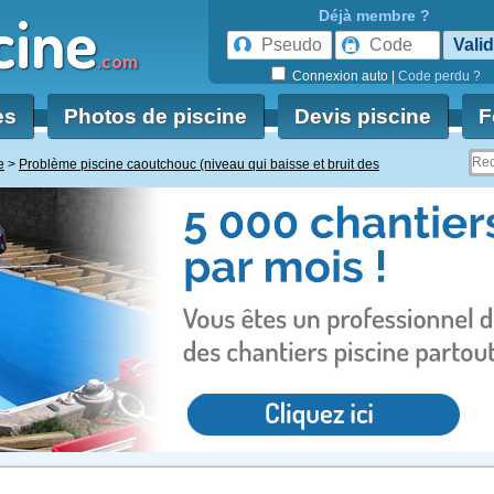
cine
Déjà membre ?
.com
Connexion auto
|
Code perdu ?
es
Photos de piscine
Devis piscine
F
e
Problème piscine caoutchouc (niveau qui baisse et bruit des