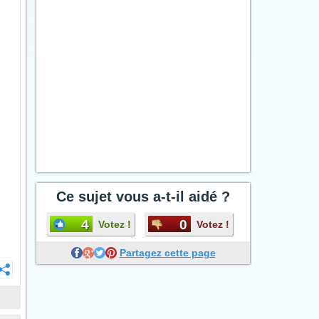
Ce sujet vous a-t-il aidé ?
4
0
Votez !
Votez !
Partagez cette page