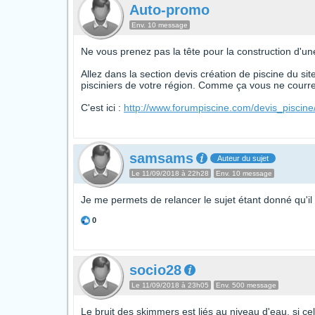
Auto-promo
Env. 10 message
Ne vous prenez pas la tête pour la construction d'une
Allez dans la section devis création de piscine du si
pisciniers de votre région. Comme ça vous ne courrez
C'est ici :
http://www.forumpiscine.com/devis_piscine
samsams
Auteur du sujet
Le 11/09/2018 à 22h28
Env. 10 message
Je me permets de relancer le sujet étant donné qu'i
0
socio28
Le 11/09/2018 à 23h05
Env. 500 message
Le bruit des skimmers est liés au niveau d'eau, si cel