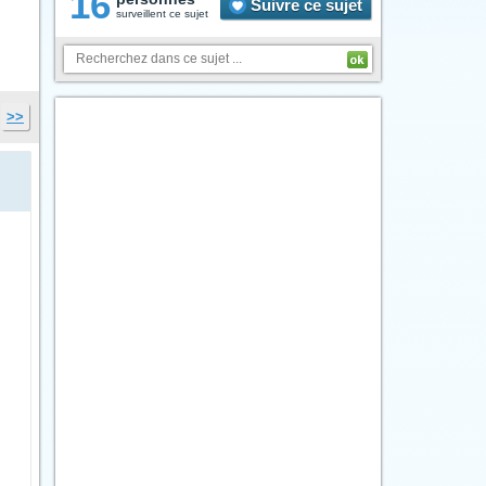
16
Suivre ce sujet
surveillent ce sujet
>>
n