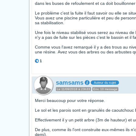
dans les buses de refoulement et ca doit bouillonne
Le problème c'est la fuite il faut savoir ou elle se situ
Vous avez une piscine particulière et peu de personn
sa stabilisation.
Une fois le niveau stabilisé vous serez au niveau de l
n'y a pas de fuite sur les pièces c'est le bassin et il 
Comme vous l'avez remarqué il y a des trous au nivea
une résine. Avez vous des arbres ou des arbustes qu
1
samsams
Auteur du sujet
Le 11/09/2018 à 23h33
Env. 10 message
Merci beaucoup pour votre réponse.
Le sol et les parois sont en granulés de caoutcho
Effectivement il y un petit arbre (3m de hauteur) et 
De plus, comme ils l'ont construite eux-mêmes ils n'o
demi).