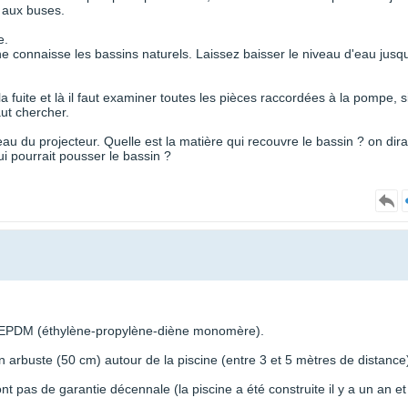
r aux buses.
e.
e connaisse les bassins naturels. Laissez baisser le niveau d'eau jusq
a fuite et là il faut examiner toutes les pièces raccordées à la pompe, si
faut chercher.
u du projecteur. Quelle est la matière qui recouvre le bassin ? on dira
i pourrait pousser le bassin ?
uc EPDM (éthylène-propylène-diène monomère).
un arbuste (50 cm) autour de la piscine (entre 3 et 5 mètres de distance
nt pas de garantie décennale (la piscine a été construite il y a un an et