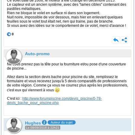
Ce volet date de 2006, le moteur a été changé en décembre 2015.
Le capteur est un ancien système, avec des "lames cibles" contenant des
pastilles métalliques.
Rien ne bloque le volet en surface ni dans son logement.
Nuit noire, impossible de voir dessous, mais hier en enlevant quelques
feuilles sous le volet tout était net, rien qui traine, pas de branche.
Si vous avez des idées sur le comportement de ce volet, merci d'avance !
0
Auto-promo
Ne vous prenez pas la tête pour la fourniture et/ou pose d'une couverture
de piscine...
Allez dans la section devis bache pour piscine du site, remplissez le
formulaire et vous recevrez jusqu'à 5 devis comparatifs de professionnels
de votre région. Comme ça vous ne courrez plus après les professionnels,
c'est eux qui viennent à vous
C'est ici :
http://www.forumpiscine.com/devis_piscine/0-78-
devis_bache_pour_piscine.php
Hughes
Auteur du sujet
Le 08/09/2018 à 22h21