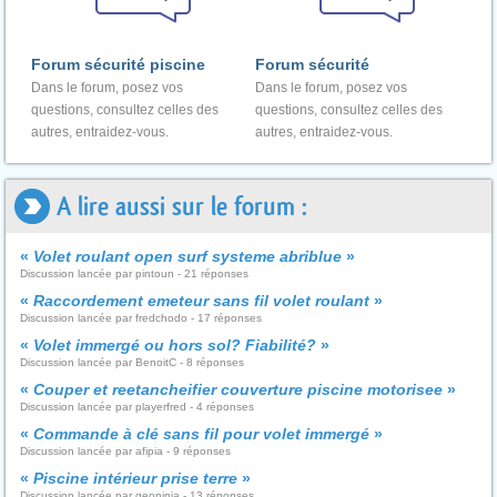
Forum sécurité piscine
Forum sécurité
Dans le forum, posez vos
Dans le forum, posez vos
questions, consultez celles des
questions, consultez celles des
autres, entraidez-vous.
autres, entraidez-vous.
A lire aussi sur le forum :
«
Volet roulant open surf systeme abriblue
»
Discussion lancée par pintoun - 21 réponses
«
Raccordement emeteur sans fil volet roulant
»
Discussion lancée par fredchodo - 17 réponses
«
Volet immergé ou hors sol? Fiabilité?
»
Discussion lancée par BenoitC - 8 réponses
«
Couper et reetancheifier couverture piscine motorisee
»
Discussion lancée par playerfred - 4 réponses
«
Commande à clé sans fil pour volet immergé
»
Discussion lancée par afipia - 9 réponses
«
Piscine intérieur prise terre
»
Discussion lancée par geoninja - 13 réponses