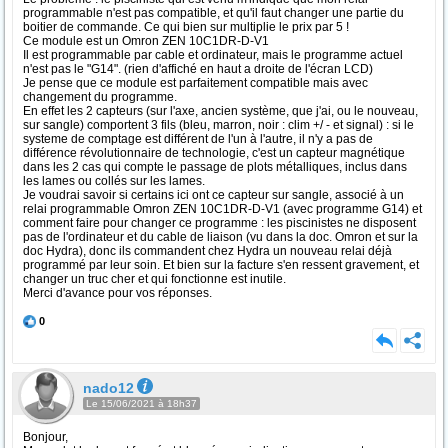
programmable n'est pas compatible, et qu'il faut changer une partie du
boitier de commande. Ce qui bien sur multiplie le prix par 5 !
Ce module est un Omron ZEN 10C1DR-D-V1
Il est programmable par cable et ordinateur, mais le programme actuel
n'est pas le "G14". (rien d'affiché en haut a droite de l'écran LCD)
Je pense que ce module est parfaitement compatible mais avec
changement du programme.
En effet les 2 capteurs (sur l'axe, ancien système, que j'ai, ou le nouveau,
sur sangle) comportent 3 fils (bleu, marron, noir : clim +/ - et signal) : si le
systeme de comptage est différent de l'un à l'autre, il n'y a pas de
différence révolutionnaire de technologie, c'est un capteur magnétique
dans les 2 cas qui compte le passage de plots métalliques, inclus dans
les lames ou collés sur les lames.
Je voudrai savoir si certains ici ont ce capteur sur sangle, associé à un
relai programmable Omron ZEN 10C1DR-D-V1 (avec programme G14) et
comment faire pour changer ce programme : les piscinistes ne disposent
pas de l'ordinateur et du cable de liaison (vu dans la doc. Omron et sur la
doc Hydra), donc ils commandent chez Hydra un nouveau relai déjà
programmé par leur soin. Et bien sur la facture s'en ressent gravement, et
changer un truc cher et qui fonctionne est inutile.
Merci d'avance pour vos réponses.
0
nado12
Le 15/06/2021 à 18h37
Bonjour,