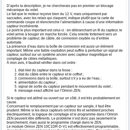
D’après la description, je ne chercherais pas en premier un blocage
mécanique du volet.
Le fait que le moteur reçoive bien du 12 V, mais uniquement par
saccades, avec les relais qui claquent, indique plutôt que la carte de
commande coupe et réenclenche l’alimentation à cause d’une information
capteur incohérente.
Le point le plus important est celui-ci : en débranchant un fil du capteur, le
volet arrive à bouger en marche forcée. Cela oriente fortement vers un
problème de capteur, de câble, de connexion oxydée ou d’entrée
automate.
La présence d’eau dans la boîte de connexion est aussi un élément
important. Même une faible oxydation peut suffire à perturber un signal de
capteur, surtout sur un système ancien avec capteur magnétique et
comptage de cibles métalliques.
À mon avis, il faudrait vérifier dans cet ordre :
état réel du capteur dans la fosse ;
état du câble entre le capteur et le coffret ;
connexions dans la boîte, surtout s’il y a eu de l’eau ;
alimentation du capteur ;
signal de sortie du capteur pendant le mouvement du volet ;
message exact affiché sur l’Omron ZEN.
Si le capteur est abîmé ou ouvert sur un côté, il est très probablement en
cause.
Concernant le remplacement par un capteur sur sangle, il faut être
prudent. Même si les deux capteurs ont trois fils et semblent proches
électriquement, la logique de comptage et le programme dans l’Omron
ZEN peuvent être différents. Le problème n’est donc pas seulement le
branchement, mais aussi le programme chargé dans le ZEN.
Le module Omron ZEN 10C1DR-D-V1 est effectivement programmable,