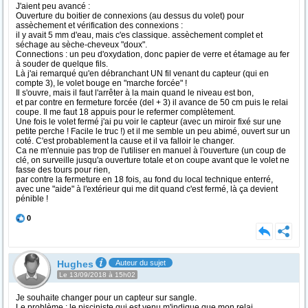
J'aient peu avancé :
Ouverture du boitier de connexions (au dessus du volet) pour
assèchement et vérification des connexions :
il y avait 5 mm d'eau, mais c'es classique. assèchement complet et
séchage au sèche-cheveux "doux".
Connections : un peu d'oxydation, donc papier de verre et étamage au fer
à souder de quelque fils.
Là j'ai remarqué qu'en débranchant UN fil venant du capteur (qui en
compte 3), le volet bouge en "marche forcée" !
Il s'ouvre, mais il faut l'arrêter à la main quand le niveau est bon,
et par contre en fermeture forcée (del + 3) il avance de 50 cm puis le relai
coupe. Il me faut 18 appuis pour le refermer complètement.
Une fois le volet fermé j'ai pu voir le capteur (avec un miroir fixé sur une
petite perche ! Facile le truc !) et il me semble un peu abimé, ouvert sur un
coté. C'est probablement la cause et il va falloir le changer.
Ca ne m'ennuie pas trop de l'utiliser en manuel à l'ouverture (un coup de
clé, on surveille jusqu'a ouverture totale et on coupe avant que le volet ne
fasse des tours pour rien,
par contre la fermeture en 18 fois, au fond du local technique enterré,
avec une "aide" à l'extérieur qui me dit quand c'est fermé, là ça devient
pénible !
0
Hughes
Auteur du sujet
Le 13/09/2018 à 15h02
Je souhaite changer pour un capteur sur sangle.
Le problème : le pisciniste qui est venu m'indique que mon relai