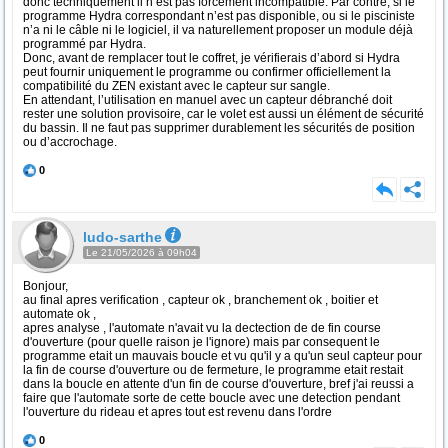
donc techniquement il n’est pas forcément incompatible. Par contre, si le
programme Hydra correspondant n’est pas disponible, ou si le pisciniste
n’a ni le câble ni le logiciel, il va naturellement proposer un module déjà
programmé par Hydra.
Donc, avant de remplacer tout le coffret, je vérifierais d’abord si Hydra
peut fournir uniquement le programme ou confirmer officiellement la
compatibilité du ZEN existant avec le capteur sur sangle.
En attendant, l’utilisation en manuel avec un capteur débranché doit
rester une solution provisoire, car le volet est aussi un élément de sécurité
du bassin. Il ne faut pas supprimer durablement les sécurités de position
ou d’accrochage.
0
ludo-sarthe
Le 21/05/2026 à 09h04
Bonjour,
au final apres verification , capteur ok , branchement ok , boitier et
automate ok ,
apres analyse , l'automate n'avait vu la dectection de de fin course
d'ouverture (pour quelle raison je l'ignore) mais par consequent le
programme etait un mauvais boucle et vu qu'il y a qu'un seul capteur pour
la fin de course d'ouverture ou de fermeture, le programme etait restait
dans la boucle en attente d'un fin de course d'ouverture, bref j'ai reussi a
faire que l'automate sorte de cette boucle avec une detection pendant
l'ouverture du rideau et apres tout est revenu dans l'ordre
0