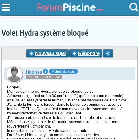
Volet Hydra système bloqué
Nouveau sujet
Répondre
Hughes
Auteur du sujet
Le 07/09/2018 à 23h49
Bonjour,
Mon volet immergé Hydra vient de se bloquer ce soir.
A l'ouverture, il s'est arrêté 30 cm "trot tôt" (après une course normale) et
ensuite, en essayant de le fermer, il avance par saccades de 1 ou 2 cm.
J'ai tenté la fermeture forcée (dans le boitier de commande, avec les
touches "DEL" et 3), mais c'est comme avec la clé : saccades, dues à
l'ouverture/fermeture des relais qui claquent.
J'ai réussi à obtenir 50 cm de fermeture en 1 minute, et j'ai arrêté.
Même chose si je tente de ré-ouvrir : saccades, relais qui claquent
(ouvert/fermé), cm par cm.
Impossible de voir si la LED du capteur clignote.
Du 12 v est bien envoyé au moteur, mais par saccades.