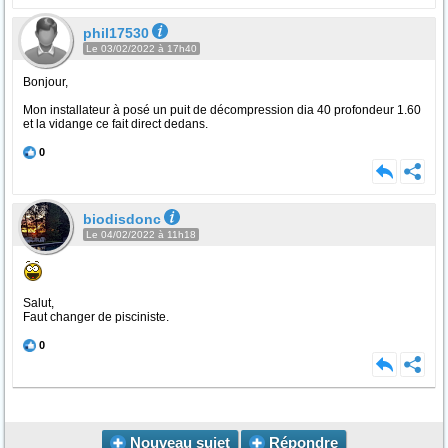
phil17530
Le 03/02/2022 à 17h40
Bonjour,
Mon installateur à posé un puit de décompression dia 40 profondeur 1.60
et la vidange ce fait direct dedans.
0
biodisdonc
Le 04/02/2022 à 11h18
Salut,
Faut changer de pisciniste.
0
Nouveau sujet
Répondre