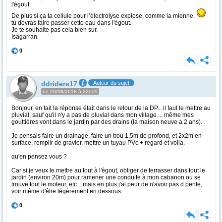
l'égout.
De plus si ça ta cellule pour l’électrolyse explose, comme la mienne,
tu devras faire passer cette eau dans l'égout.
Je te souhaite pas cela bien sur.
Isagarran.
0
ddriders17
Auteur du sujet
Le 20/08/2018 à 22h09
Bonjour, en fait la réponse était dans le retour de la DP... il faut le mettre au
pluvial, sauf qu'il n'y a pas de pluvial dans mon village ... même mes
gouttières vont dans le jardin par des drains (la maison neuve a 2 ans).
Je pensais faire un drainage, faire un trou 1,5m de profond, et 2x2m en
surface, remplir de gravier, mettre un tuyau PVc + regard et voila.
qu'en pensez vous ?
Car si je veux le mettre au tout à l'égout, obliger de terrasser dans tout le
jardin (environ 20m) pour ramener une conduite à mon cabanon ou se
trouve tout le moteur, etc... mais en plus j'ai peur de n'avoir pas d pente,
voir même d'être légèrement en dessous.
0