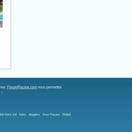
.
ches.
ForumPiscine.com
vous permettra
..
ine hors sol
Intex
Robot
Magiline
Pour Piscine