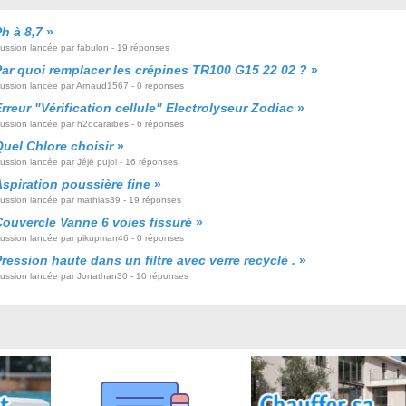
h à 8,7
»
cussion lancée par fabulon - 19 réponses
Par quoi remplacer les crépines TR100 G15 22 02 ?
»
cussion lancée par Arnaud1567 - 0 réponses
rreur "Vérification cellule" Electrolyseur Zodiac
»
cussion lancée par h2ocaraibes - 6 réponses
uel Chlore choisir
»
ussion lancée par Jéjé pujol - 16 réponses
spiration poussière fine
»
cussion lancée par mathias39 - 19 réponses
Couvercle Vanne 6 voies fissuré
»
cussion lancée par pikupman46 - 0 réponses
ression haute dans un filtre avec verre recyclé .
»
cussion lancée par Jonathan30 - 10 réponses