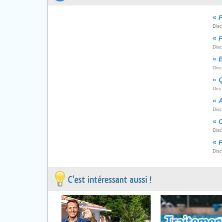
«
P
Dis
«
Dis
«
E
Dis
«
Q
Disc
«
A
Dis
«
Dis
«
P
Dis
C'est intéressant aussi !