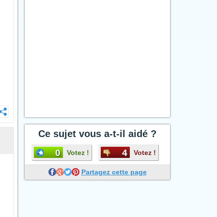
Ce sujet vous a-t-il aidé ?
0
4
Votez !
Votez !
Partagez cette page