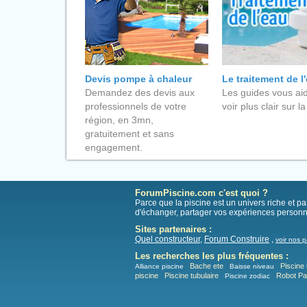
Devis pompe à chaleur
Le traitement de l
Demandez des devis aux
Les guides vous aid
professionnels de votre
voir plus clair sur la
région, en 3mn,
gratuitement et sans
engagement.
ForumPiscine.com c'est quoi ?
Parce que la piscine est un univers riche et 
d'échanger, partager vos expériences personn
Sites partenaires :
Quel constructeur
,
Forum Construire
,
voir nos p
Les recherches les plus fréquentes :
Bache ete
Piscine 
Alliance piscine
Baisse niveau
piscine
Piscine tubulaire
Robot P
Piscine zodiac