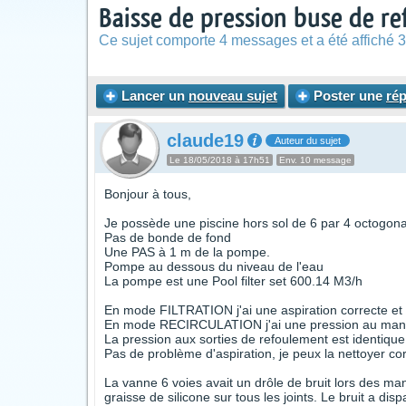
Baisse de pression buse de r
Ce sujet comporte 4 messages et a été affiché 3
Lancer un
nouveau sujet
Poster une
ré
claude19
Auteur du sujet
Le 18/05/2018 à 17h51
Env. 10 message
Bonjour à tous,
Je possède une piscine hors sol de 6 par 4 octogona
Pas de bonde de fond
Une PAS à 1 m de la pompe.
Pompe au dessous du niveau de l'eau
La pompe est une Pool filter set 600.14 M3/h
En mode FILTRATION j'ai une aspiration correcte e
En mode RECIRCULATION j'ai une pression au manom
La pression aux sorties de refoulement est identique 
Pas de problème d'aspiration, je peux la nettoyer cor
La vanne 6 voies avait un drôle de bruit lors des man
graisse de silicone sur tous les joints. Le bruit a disp