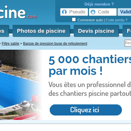
cine
Déjà membre ?
.com
Connexion auto
|
Code perdu ?
es
Photos de piscine
Devis piscine
F
Filtre sable
Baisse de pression buse de refoulement