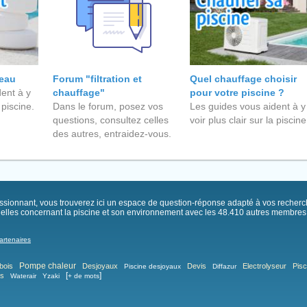
'eau
Forum "filtration et
Quel chauffage choisir
ent à y
chauffage"
pour votre piscine ?
 piscine.
Dans le forum, posez vos
Les guides vous aident à y
questions, consultez celles
voir plus clair sur la piscine
des autres, entraidez-vous.
passionnant, vous trouverez ici un espace de question-réponse adapté à vos recher
elles concernant la piscine et son environnement avec les 48.410 autres membres .
artenaires
Pompe chaleur
bois
Desjoyaux
Devis
Electrolyseur
Pisc
Piscine desjoyaux
Diffazur
[
]
as
Waterair
Yzaki
+ de mots