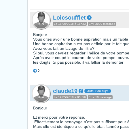
Loicsoufflet
Le 18/05/2018 à 18h23
Env. 2000 message
Bonjour
Vous dites avoir une bonne aspiration mais un faible
Une bonne aspiration n est pas définie par le fait que 
Avez vous fait un lavage de filtre?
Si oui, vous devriez regarder l hélice de votre pompe 
Après avoir coupé le courant de votre pompe, ouvrez
les doigts. Si pas possible, il va falloir la démonter
0
claude19
Auteur du sujet
Le 19/05/2018 à 05h59
Env. 10 message
Bonjour
Et merci pour votre réponse.
Effectivement le nettoyage n'est pas suffisant pour év
Mais elle est identique à ce qu'elle était l'année pas