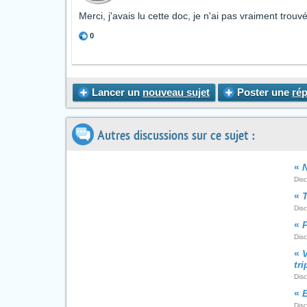
Merci, j'avais lu cette doc, je n'ai pas vraiment trou
0
Lancer un
nouveau sujet
Poster une
ré
Autres discussions sur ce sujet :
«
N
Disc
«
Disc
«
Dis
«
tr
Dis
«
Disc