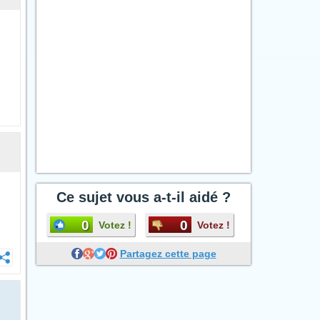
Ce sujet vous a-t-il aidé ?
0
0
Votez !
Votez !
Partagez cette page