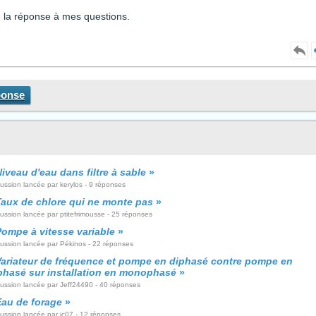
vé la réponse à mes questions.
ponse
iveau d'eau dans filtre à sable
»
ussion lancée par kerylos - 9 réponses
Taux de chlore qui ne monte pas
»
ussion lancée par ptitefrimousse - 25 réponses
Pompe à vitesse variable
»
cussion lancée par Pékinos - 22 réponses
Variateur de fréquence et pompe en diphasé contre pompe en
iphasé sur installation en monophasé
»
cussion lancée par Jeff24490 - 40 réponses
Eau de forage
»
ussion lancée par jc07 - 12 réponses