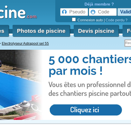
cine
Déjà membre ?
.com
Connexion auto
|
Code perdu ?
es
Photos de piscine
Devis piscine
F
Electrolyseur Astrapool sel 55