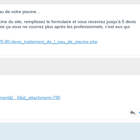
u de votre piscine...
cine du site, remplissez le formulaire et vous recevrez jusqu'à 5 devis
e ça vous ne courrez plus après les professionnels, c'est eux qui
e/0-80-devis_traitement_de_l_eau_de_piscine.php
hment&
[...]
t&id_attachment=790