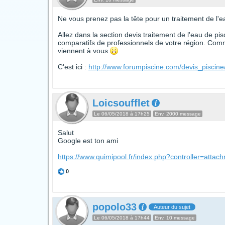
Ne vous prenez pas la tête pour un traitement de l'ea
Allez dans la section devis traitement de l'eau de pis
comparatifs de professionnels de votre région. Comm
viennent à vous
C'est ici :
http://www.forumpiscine.com/devis_piscin
Loicsoufflet
Le 06/05/2018 à 17h25
Env. 2000 message
Salut
Google est ton ami
https://www.quimipool.fr/index.php?controller=attac
0
popolo33
Auteur du sujet
Le 06/05/2018 à 17h44
Env. 10 message