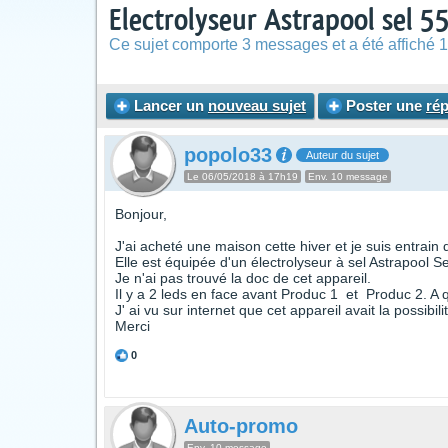
Electrolyseur Astrapool sel 5
Ce sujet comporte 3 messages et a été affiché 1
Lancer un
nouveau sujet
Poster une
ré
popolo33
Auteur du sujet
Le 06/05/2018 à 17h19
Env. 10 message
Bonjour,
J'ai acheté une maison cette hiver et je suis entrain 
Elle est équipée d'un électrolyseur à sel Astrapool Se
Je n'ai pas trouvé la doc de cet appareil.
Il y a 2 leds en face avant Produc 1 et Produc 2. 
J' ai vu sur internet que cet appareil avait la possib
Merci
0
Auto-promo
Env. 10 message