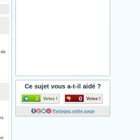
 de
Ce sujet vous a-t-il aidé ?
0
0
Votez !
Votez !
Partagez cette page
rs
en