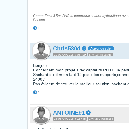
Coque 7m x 3.5m, PAC et panneaux solaire hydraulique avec 
l'instant.
0
Chris530d
Auteur du sujet
Le 02/04/2018 à 08h59
Env. 10 message
Bonjour,
Concernant mon projet avec capteurs ROTH, le pan
Sachant qu' il m en faut 12 pcs + les supports,connec
2400€.
Pas évident de trouver la meilleur solution, sachant 
0
ANTOINE91
Le 05/04/2018 à 15h45
Env. 200 message