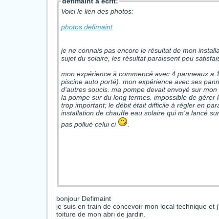
defimaint a écrit:
Voici le lien des photos:
photos defimaint
je ne connais pas encore le résultat de mon install
sujet du solaire, les résultat paraissent peu satis
mon expérience à commencé avec 4 panneaux a 10
piscine auto porté). mon expérience avec ses pannea
d'autres soucis. ma pompe devait envoyé sur mon to
la pompe sur du long termes. impossible de gérer la 
trop important; le débit était difficile à régler en 
installation de chauffe eau solaire qui m'a lancé su
pas pollué celui ci
.
bonjour Defimaint
je suis en train de concevoir mon local technique et
toiture de mon abri de jardin.