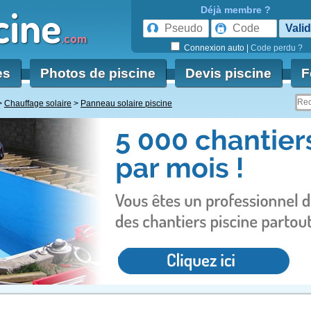
cine
Déjà membre ?
.com
Connexion auto
|
Code perdu ?
es
Photos de piscine
Devis piscine
F
Chauffage solaire
Panneau solaire piscine