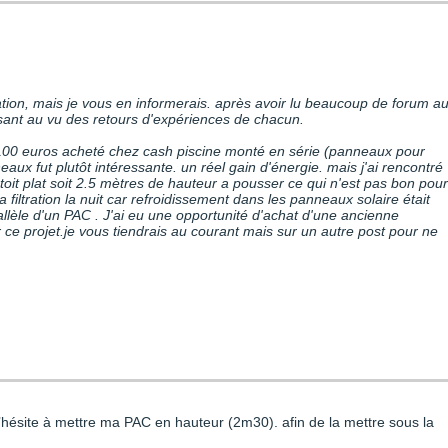
ation, mais je vous en informerais. après avoir lu beaucoup de forum a
faisant au vu des retours d'expériences de chacun.
0 euros acheté chez cash piscine monté en série (panneaux pour
ux fut plutôt intéressante. un réel gain d'énergie. mais j'ai rencontré
it plat soit 2.5 mètres de hauteur a pousser ce qui n'est pas bon pour
filtration la nuit car refroidissement dans les panneaux solaire était
parallèle d'un PAC . J'ai eu une opportunité d'achat d'une ancienne
r ce projet.je vous tiendrais au courant mais sur un autre post pour ne
 j’hésite à mettre ma PAC en hauteur (2m30). afin de la mettre sous la