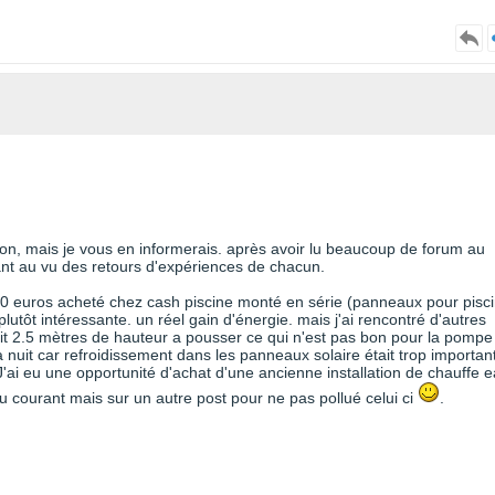
tion, mais je vous en informerais. après avoir lu beaucoup de forum au
isant au vu des retours d'expériences de chacun.
euros acheté chez cash piscine monté en série (panneaux pour pisc
utôt intéressante. un réel gain d'énergie. mais j'ai rencontré d'autres
it 2.5 mètres de hauteur a pousser ce qui n'est pas bon pour la pompe
la nuit car refroidissement dans les panneaux solaire était trop important
 . J'ai eu une opportunité d'achat d'une ancienne installation de chauffe 
 au courant mais sur un autre post pour ne pas pollué celui ci
.