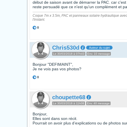
début de saison avant de démarrer la PAC. car c'est 
reste persuadé que ce n'est qu'un complément et pas
Coque 7m x 3.5m, PAC et panneaux solaire hydraulique avec 
l'instant.
0
Chris530d
Auteur du sujet
Le 30/03/2018 à 07h43
Env. 10 message
Bonjour "DEFIMAINT",
Je ne vois pas vos photos?
0
choupette68
Le 30/03/2018 à 11h08
Env. 40 message
Bonjour,
Elles sont dans son récit.
Pourrait on avoir plus d’explications ou de photos su