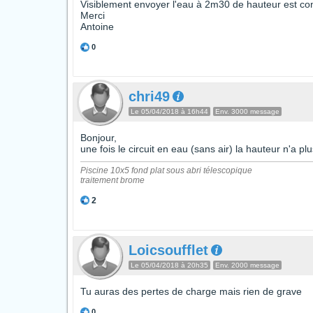
Visiblement envoyer l'eau à 2m30 de hauteur est con
Merci
Antoine
0
chri49
Le 05/04/2018 à 16h44
Env. 3000 message
Bonjour,
une fois le circuit en eau (sans air) la hauteur n'a pl
Piscine 10x5 fond plat sous abri télescopique
traitement brome
2
Loicsoufflet
Le 05/04/2018 à 20h35
Env. 2000 message
Tu auras des pertes de charge mais rien de grave
0