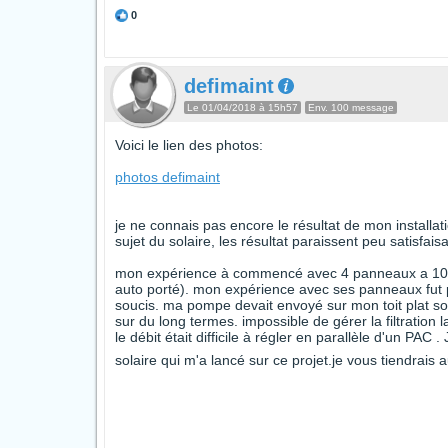
0
defimaint
Le 01/04/2018 à 15h57
Env. 100 message
Voici le lien des photos:
photos defimaint
je ne connais pas encore le résultat de mon installa
sujet du solaire, les résultat paraissent peu satisfa
mon expérience à commencé avec 4 panneaux a 100 
auto porté). mon expérience avec ses panneaux fut pl
soucis. ma pompe devait envoyé sur mon toit plat so
sur du long termes. impossible de gérer la filtration 
le débit était difficile à régler en parallèle d'un PAC
solaire qui m'a lancé sur ce projet.je vous tiendrais