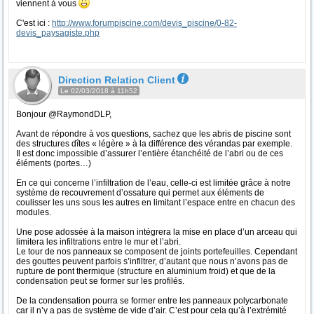
viennent à vous
C'est ici :
http://www.forumpiscine.com/devis_piscine/0-82-
devis_paysagiste.php
Direction Relation Client
Le 02/03/2018 à 11h52
Bonjour @RaymondDLP,
Avant de répondre à vos questions, sachez que les abris de piscine sont
des structures dîtes « légère » à la différence des vérandas par exemple.
Il est donc impossible d’assurer l’entière étanchéité de l’abri ou de ces
éléments (portes…)
En ce qui concerne l’infiltration de l’eau, celle-ci est limitée grâce à notre
système de recouvrement d’ossature qui permet aux éléments de
coulisser les uns sous les autres en limitant l’espace entre en chacun des
modules.
Une pose adossée à la maison intégrera la mise en place d’un arceau qui
limitera les infiltrations entre le mur et l’abri.
Le tour de nos panneaux se composent de joints portefeuilles. Cependant
des gouttes peuvent parfois s’infiltrer, d’autant que nous n’avons pas de
rupture de pont thermique (structure en aluminium froid) et que de la
condensation peut se former sur les profilés.
De la condensation pourra se former entre les panneaux polycarbonate
car il n’y a pas de système de vide d’air. C’est pour cela qu’à l’extrémité