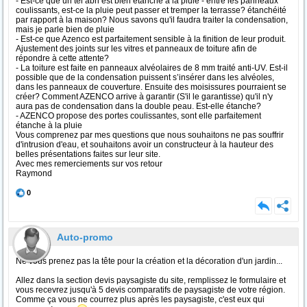
- Est-ce que un tel abri est bien étanche à la pluie - entre les panneaux
coulissants, est-ce la pluie peut passer et tremper la terrasse? étanchéité
par rapport à la maison? Nous savons qu'il faudra traiter la condensation,
mais je parle bien de pluie
- Est-ce que Azenco est parfaitement sensible à la finition de leur produit.
Ajustement des joints sur les vitres et panneaux de toiture afin de
répondre à cette attente?
- La toiture est faite en panneaux alvéolaires de 8 mm traité anti-UV. Est-il
possible que de la condensation puissent s’insérer dans les alvéoles,
dans les panneaux de couverture. Ensuite des moisissures pourraient se
créer? Comment AZENCO arrive à garantir (S'il le garantisse) qu'il n'y
aura pas de condensation dans la double peau. Est-elle étanche?
- AZENCO propose des portes coulissantes, sont elle parfaitement
étanche à la pluie
Vous comprenez par mes questions que nous souhaitons ne pas souffrir
d'intrusion d'eau, et souhaitons avoir un constructeur à la hauteur des
belles présentations faites sur leur site.
Avec mes remerciements sur vos retour
Raymond
0
Auto-promo
Ne vous prenez pas la tête pour la création et la décoration d'un jardin...
Allez dans la section devis paysagiste du site, remplissez le formulaire et
vous recevrez jusqu'à 5 devis comparatifs de paysagiste de votre région.
Comme ça vous ne courrez plus après les paysagiste, c'est eux qui