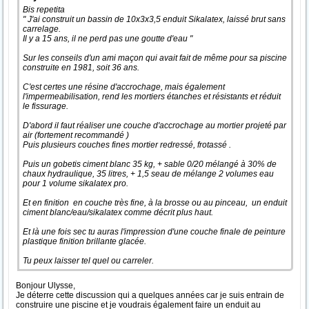
Bis repetita
" J'ai construit un bassin de 10x3x3,5 enduit Sikalatex, laissé brut sans
carrelage.
Il y a 15 ans, il ne perd pas une goutte d'eau "
Sur les conseils d'un ami maçon qui avait fait de même pour sa piscine
construite en 1981, soit 36 ans.
C'est certes une résine d'accrochage, mais également
l'impermeabilisation, rend les mortiers étanches et résistants et réduit
le fissurage.
D'abord il faut réaliser une couche d'accrochage au mortier projeté par
air (fortement recommandé )
Puis plusieurs couches fines mortier redressé, frotassé .
Puis un gobetis ciment blanc 35 kg, + sable 0/20 mélangé à 30% de
chaux hydraulique, 35 litres, + 1,5 seau de mélange 2 volumes eau
pour 1 volume sikalatex pro.
Et en finition en couche très fine, à la brosse ou au pinceau, un enduit
ciment blanc/eau/sikalatex comme décrit plus haut.
Et là une fois sec tu auras l'impression d'une couche finale de peinture
plastique finition brillante glacée.
Tu peux laisser tel quel ou carreler.
Bonjour Ulysse,
Je déterre cette discussion qui a quelques années car je suis entrain de
construire une piscine et je voudrais également faire un enduit au