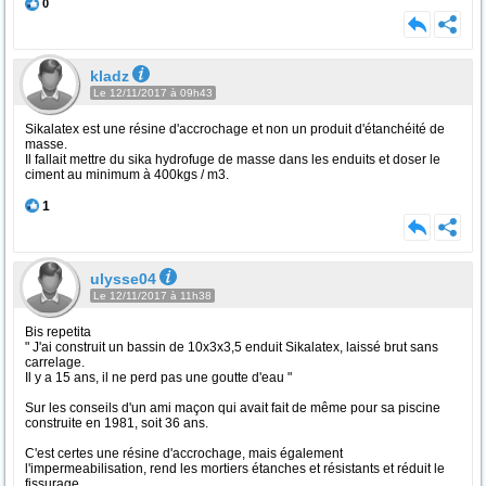
0
kladz
Le 12/11/2017 à 09h43
Sikalatex est une résine d'accrochage et non un produit d'étanchéité de
masse.
Il fallait mettre du sika hydrofuge de masse dans les enduits et doser le
ciment au minimum à 400kgs / m3.
1
ulysse04
Le 12/11/2017 à 11h38
Bis repetita
" J'ai construit un bassin de 10x3x3,5 enduit Sikalatex, laissé brut sans
carrelage.
Il y a 15 ans, il ne perd pas une goutte d'eau "
Sur les conseils d'un ami maçon qui avait fait de même pour sa piscine
construite en 1981, soit 36 ans.
C'est certes une résine d'accrochage, mais également
l'impermeabilisation, rend les mortiers étanches et résistants et réduit le
fissurage.