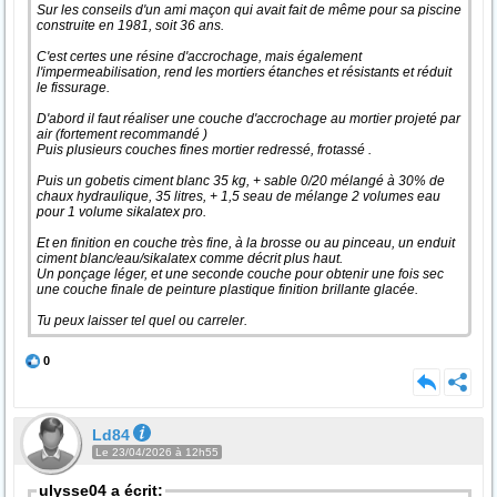
Sur les conseils d'un ami maçon qui avait fait de même pour sa piscine
construite en 1981, soit 36 ans.
C'est certes une résine d'accrochage, mais également
l'impermeabilisation, rend les mortiers étanches et résistants et réduit
le fissurage.
D'abord il faut réaliser une couche d'accrochage au mortier projeté par
air (fortement recommandé )
Puis plusieurs couches fines mortier redressé, frotassé .
Puis un gobetis ciment blanc 35 kg, + sable 0/20 mélangé à 30% de
chaux hydraulique, 35 litres, + 1,5 seau de mélange 2 volumes eau
pour 1 volume sikalatex pro.
Et en finition en couche très fine, à la brosse ou au pinceau, un enduit
ciment blanc/eau/sikalatex comme décrit plus haut.
Un ponçage léger, et une seconde couche pour obtenir une fois sec
une couche finale de peinture plastique finition brillante glacée.
Tu peux laisser tel quel ou carreler.
0
Ld84
Le 23/04/2026 à 12h55
ulysse04 a écrit: