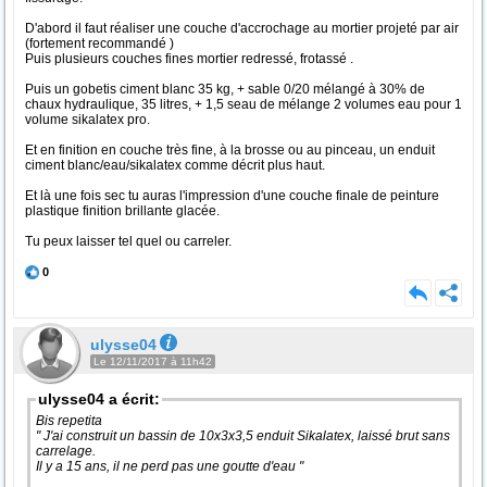
D'abord il faut réaliser une couche d'accrochage au mortier projeté par air
(fortement recommandé )
Puis plusieurs couches fines mortier redressé, frotassé .
Puis un gobetis ciment blanc 35 kg, + sable 0/20 mélangé à 30% de
chaux hydraulique, 35 litres, + 1,5 seau de mélange 2 volumes eau pour 1
volume sikalatex pro.
Et en finition en couche très fine, à la brosse ou au pinceau, un enduit
ciment blanc/eau/sikalatex comme décrit plus haut.
Et là une fois sec tu auras l'impression d'une couche finale de peinture
plastique finition brillante glacée.
Tu peux laisser tel quel ou carreler.
0
ulysse04
Le 12/11/2017 à 11h42
ulysse04 a écrit:
Bis repetita
" J'ai construit un bassin de 10x3x3,5 enduit Sikalatex, laissé brut sans
carrelage.
Il y a 15 ans, il ne perd pas une goutte d'eau "