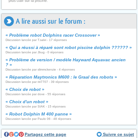
plus clair sur la piscine.
A lire aussi sur le forum :
«
Problème robot Dolphins racer Crossover
»
Discussion lancée par T.salvi - 17 réponses
«
Qui a réussi à réparé sont robot piscine dolphin ??????
»
Discussion lancée par Jbug - 0 réponses
«
Problème de version / modèle Hayward Aquavac ancien
?
»
Discussion lancée par slimmckenzie - 4 réponses
«
Réparation Maytronics M600 : le Graal des robots
»
Discussion lancée par riri7707 - 39 réponses
«
Choix de robot
»
Discussion lancée par dove - 55 réponses
«
Choix d'un robot
»
Discussion lancée par SIAK - 15 réponses
«
Robot Dolphin M 400 panne
»
Discussion lancée par Paulo 06 - 48 réponses
Partagez cette page
Suivre ce sujet