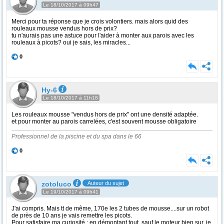
Le 18/10/2017 à 09h47
Merci pour ta réponse que je crois volontiers. mais alors quid des
rouleaux mousse vendus hors de prix?
tu n'aurais pas une astuce pour l'aider à monter aux parois avec les
rouleaux à picots? oui je sais, les miracles...
0
Hy-6
Le 18/10/2017 à 11h18
Les rouleaux mousse "vendus hors de prix" ont une densité adaptée.
et pour monter au parois carrelées, c'est souvent mousse obligatoire
Professionnel de la piscine et du spa dans le 66
0
zotoluco
Auteur du sujet
Le 19/10/2017 à 09h41
J'ai compris. Mais tt de même, 170e les 2 tubes de mousse....sur un robot
de près de 10 ans je vais remettre les picots.
Pour satisfaire ma curiosité : en démontant tout, sauf le moteur bien sur, je