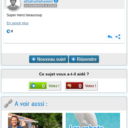
attahullahamiri
Le 01/09/2025 à 22h20
Super merci beaucoup.
En savoir plus
0
Nouveau sujet
Répondre
Ce sujet vous a-t-il aidé ?
0
0
Votez !
Votez !
A voir aussi :