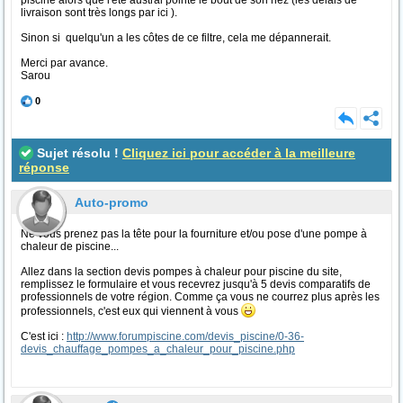
piscine alors que l'été austral pointe le bout de son nez (les délais de
livraison sont très longs par ici ).
Sinon si quelqu'un a les côtes de ce filtre, cela me dépannerait.
Merci par avance.
Sarou
0
Sujet résolu !
Cliquez ici pour accéder à la meilleure
réponse
Auto-promo
Ne vous prenez pas la tête pour la fourniture et/ou pose d'une pompe à
chaleur de piscine...
Allez dans la section devis pompes à chaleur pour piscine du site,
remplissez le formulaire et vous recevrez jusqu'à 5 devis comparatifs de
professionnels de votre région. Comme ça vous ne courrez plus après les
professionnels, c'est eux qui viennent à vous
C'est ici :
http://www.forumpiscine.com/devis_piscine/0-36-
devis_chauffage_pompes_a_chaleur_pour_piscine.php