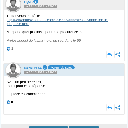
Hy-6
Le 17/10/2017 à 17h25
Tu trouveras les réf ici :
http://www.bluewaterparts.com/piscine/vannes/espa/vanne-top-tp-
turquoise.html
N'importe quel pisciniste pourra te procurer ce joint
Professionnel de la piscine et du spa dans le 66
1
sarou974
Auteur du sujet
Le 20/10/2017 à 18h26
Avec un peu de retard,
merci pour cette réponse.
La pièce est commandée.
0