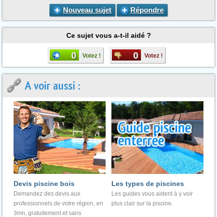
Nouveau sujet
Répondre
Ce sujet vous a-t-il aidé ?
0
0
Votez !
Votez !
A voir aussi :
Devis piscine bois
Les types de piscines
Demandez des devis aux
Les guides vous aident à y voir
professionnels de votre région, en
plus clair sur la piscine.
3mn, gratuitement et sans