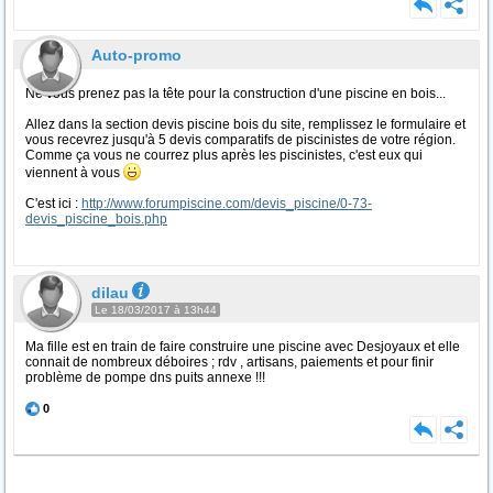
Auto-promo
Ne vous prenez pas la tête pour la construction d'une piscine en bois...
Allez dans la section devis piscine bois du site, remplissez le formulaire et
vous recevrez jusqu'à 5 devis comparatifs de piscinistes de votre région.
Comme ça vous ne courrez plus après les piscinistes, c'est eux qui
viennent à vous
C'est ici :
http://www.forumpiscine.com/devis_piscine/0-73-
devis_piscine_bois.php
dilau
Le 18/03/2017 à 13h44
Ma fille est en train de faire construire une piscine avec Desjoyaux et elle
connait de nombreux déboires ; rdv , artisans, paiements et pour finir
problème de pompe dns puits annexe !!!
0