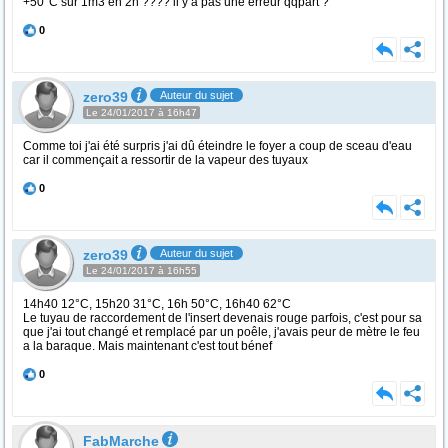
+50°C sur 1m3 en 2h ???? il y a pas une erreur qqpart ?
0
zero39
Auteur du sujet
Le 24/01/2017 à 16h47
Comme toi j'ai été surpris j'ai dû éteindre le foyer a coup de sceau d'eau
car il commençait a ressortir de la vapeur des tuyaux
0
zero39
Auteur du sujet
Le 24/01/2017 à 16h55
14h40 12°C, 15h20 31°C, 16h 50°C, 16h40 62°C
Le tuyau de raccordement de l'insert devenais rouge parfois, c'est pour sa
que j'ai tout changé et remplacé par un poêle, j'avais peur de mètre le feu
a la baraque. Mais maintenant c'est tout bénef
0
FabMarche