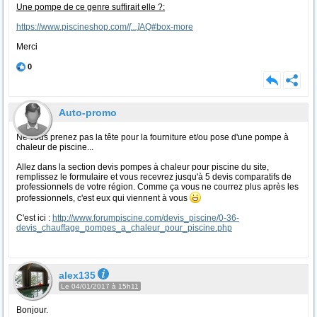
Une pompe de ce genre suffirait elle ?:
https://www.piscineshop.com/
[...]
AQ#box-more
Merci
0
Auto-promo
Ne vous prenez pas la tête pour la fourniture et/ou pose d'une pompe à
chaleur de piscine...
Allez dans la section devis pompes à chaleur pour piscine du site,
remplissez le formulaire et vous recevrez jusqu'à 5 devis comparatifs de
professionnels de votre région. Comme ça vous ne courrez plus après les
professionnels, c'est eux qui viennent à vous
C'est ici :
http://www.forumpiscine.com/devis_piscine/0-36-
devis_chauffage_pompes_a_chaleur_pour_piscine.php
alex135
Le 04/01/2017 à 15h11
Bonjour.