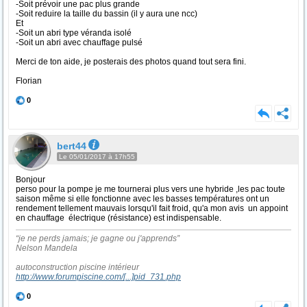
-Soit prévoir une pac plus grande
-Soit reduire la taille du bassin (il y aura une ncc)
Et
-Soit un abri type véranda isolé
-Soit un abri avec chauffage pulsé
Merci de ton aide, je posterais des photos quand tout sera fini.
Florian
0
bert44
Le 05/01/2017 à 17h55
Bonjour
perso pour la pompe je me tournerai plus vers une hybride ,les pac toute
saison même si elle fonctionne avec les basses températures ont un
rendement tellement mauvais lorsqu'il fait froid, qu'a mon avis un appoint
en chauffage électrique (résistance) est indispensable.
“je ne perds jamais; je gagne ou j'apprends”
Nelson Mandela
autoconstruction piscine intérieur
http://www.forumpiscine.com/
[...]
pid_731.php
0