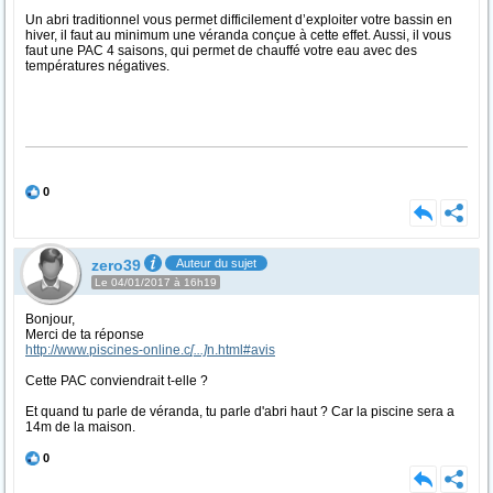
Un abri traditionnel vous permet difficilement d’exploiter votre bassin en
hiver, il faut au minimum une véranda conçue à cette effet. Aussi, il vous
faut une PAC 4 saisons, qui permet de chauffé votre eau avec des
températures négatives.
0
zero39
Auteur du sujet
Le 04/01/2017 à 16h19
Bonjour,
Merci de ta réponse
http://www.piscines-online.c
[...]
n.html#avis
Cette PAC conviendrait t-elle ?
Et quand tu parle de véranda, tu parle d'abri haut ? Car la piscine sera a
14m de la maison.
0