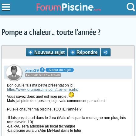
Pompe a chaleur.. toute l'année ?
Nouveau sujet
Répondre
zero39
Auteur du sujet
Le 03/01/2017 à 10h40
Bonjour, je fais ma petite présentation ici:
https://www.forumpiscine.com
[...]
e-terre.php
Vous savez donc quel est mon projet
Mais j'ai plein de question, et je vais commencer par celle ci:
Puis-je chauffer ma piscine, TOUTE l'année ?
-Il fais pas chaud dans le Jura (Mais c'est pas la montagne non plus, très
rare d'avoir -10)
-La PAC sera adossée au local technique
-La piscine aura un Abri Mi-Haut dans le futur