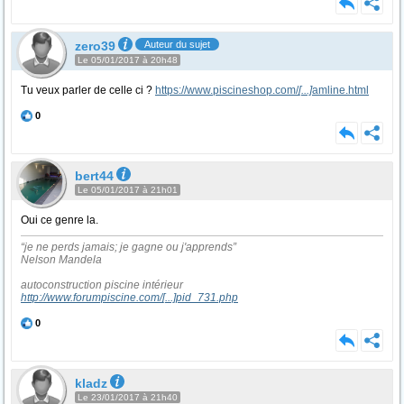
zero39
Auteur du sujet
Le 05/01/2017 à 20h48
Tu veux parler de celle ci ?
https://www.piscineshop.com/
[...]
amline.html
0
bert44
Le 05/01/2017 à 21h01
Oui ce genre la.
“je ne perds jamais; je gagne ou j'apprends”
Nelson Mandela
autoconstruction piscine intérieur
http://www.forumpiscine.com/
[...]
pid_731.php
0
kladz
Le 23/01/2017 à 21h40