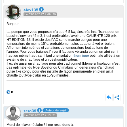
alex135
Le 05/01/2017 à 09h20
Bonjour.
La pompe que vous proposez n'a que 6.5 kw, c'est très insuffisant pour un
bassin d'environ 45 m3, il est préférable d'avoir une CALIENTE 120 prix
HT EDITION 4S. Il existe des PAC sur le marché conçue pour une
température de moins 15°c, probablement plus adapter à votre région.
Affrontent intempéries et variations de température tout au long de
l'année. Pour vous baignez l'hiver il faut une véranda et non un abri semi
haut ou même haut, car il faut une isolation
thermique
optimale alliée à un
système de chauffage et un déshumidificateur.
Il existe aussi un chauffage pour abri traditionnel (Même si l'isolation n'est
pas optimale) du type Sovelor ou Climabris un générateur d'air chaud
pulsé fixe conçu pour être installé de façon permanente en plein air, il
chauffe tout type d'abri en 15/20 minutes.
0
zero39
Auteur du sujet
Le 05/01/2017 à 13h21
Merci de m'avoir éclairé ! Il me reste donc à: