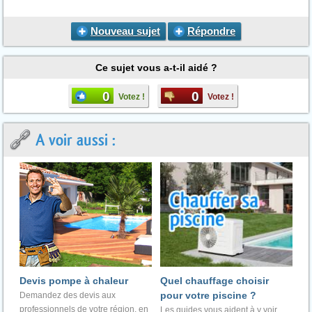
Nouveau sujet
Répondre
Ce sujet vous a-t-il aidé ?
0
0
Votez !
Votez !
A voir aussi :
Devis pompe à chaleur
Quel chauffage choisir
pour votre piscine ?
Demandez des devis aux
professionnels de votre région, en
Les guides vous aident à y voir