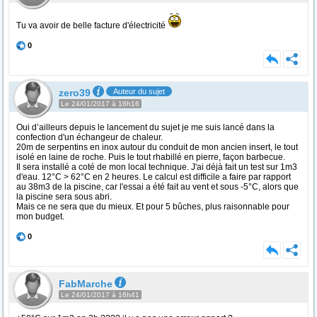
Tu va avoir de belle facture d'électricité
0
zero39
Auteur du sujet
Le 24/01/2017 à 16h16
Oui d’ailleurs depuis le lancement du sujet je me suis lancé dans la
confection d'un échangeur de chaleur.
20m de serpentins en inox autour du conduit de mon ancien insert, le tout
isolé en laine de roche. Puis le tout rhabillé en pierre, façon barbecue.
Il sera installé a coté de mon local technique. J'ai déjà fait un test sur 1m3
d'eau. 12°C > 62°C en 2 heures. Le calcul est difficile a faire par rapport
au 38m3 de la piscine, car l'essai a été fait au vent et sous -5°C, alors que
la piscine sera sous abri.
Mais ce ne sera que du mieux. Et pour 5 bûches, plus raisonnable pour
mon budget.
0
FabMarche
Le 24/01/2017 à 16h41