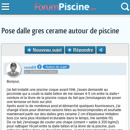
Pose dalle gres cerame autour de piscine
Nouveau sujet
Répondre
rom69
Auteur du sujet
Le 11/08/2016 à 00h01
Bonjour,
j'ai fait installé une piscine coque avant l'été, j'avais demandé au
picciniste qui a coulé la dalle béton de me laisser 4-5 cm entre la dalle+
ceinture et la lèvre de la piscine coque du fait que j'envisageais de poser
une terrasse en bois sur plot.
Après avoir lu de nombreux post et démarché quelques fournisseurs, j'ai
changé d'avis pour diverses raisons liées au bois/composites et souhaite
maintenant partir sur des dalles gres cerame 2 cm d'épaisseur imitation
bois (ce sera plus résistant et durable dans le temps, me semble t'il).
De ce fait, j'envisage de couler une chape (ciment + sable à 350 kg/m2)
pour rattraper l'écart entre la dalle béton et la lèvre de la piscine, puis