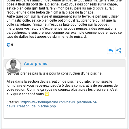
coller les dalles dans un deuxième temps , le tout sans margelle avec une
pose à fleur du bord de la piscine. avez vous des conseils sur la chape,
est ce bien cela qu'il faut faire ? (mon beau père lui me dit qu'il aurait
recouler une dalle béton de 4 cm à la place de la chape.
Autre question, sur la lèvre et uniquement sur la lèvre, je pensais utiliser
un mastic colle, est ce bien cette option qu'il faut prendre du fait que la
colle carrelage, j 'imagine, n'est pas faite pour coller sur la coque..
merci pour vos retours d'expérience, si vous pensez à des précautions
particulières, je suis preneur, comme par exemple comment gérer avec ce
type de dalles les trappes de skimmer et le puisard.
0
Auto-promo
Ne vous prenez pas la tête pour la construction d'une piscine...
Allez dans la section devis création de piscine du site, remplissez le
formulaire et vous recevrez jusqu'à 5 devis comparatifs de pisciniers de
votre région. Comme ça vous ne courrez plus après les pisciniers, c'est
eux qui viennent à vous
C'est ici :
http://www.forumpiscine.com/devis_piscine/0-74-
devis_creation_de_piscine.php