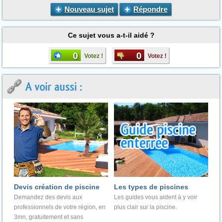
Nouveau sujet
Répondre
Ce sujet vous a-t-il aidé ?
0
0
Votez !
Votez !
A voir aussi :
Devis création de piscine
Les types de piscines
Demandez des devis aux
Les guides vous aident à y voir
professionnels de votre région, en
plus clair sur la piscine.
3mn, gratuitement et sans