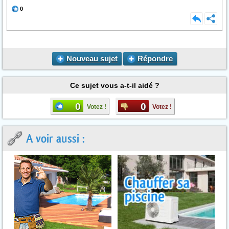
0
Nouveau sujet
Répondre
Ce sujet vous a-t-il aidé ?
0
0
Votez !
Votez !
A voir aussi :