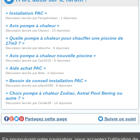
«
Installation PAC
»
Discussion lancée par Fengshuiman - 1 réponses
«
Avis pompe à chaleur
»
Discussion lancée par Clarson - 13 réponses
«
Quelle pompe à chaleur pour chauffer une piscine de
17m3 ?
»
Discussion lancée par lalouche - 8 réponses
«
Avis pompe à chaleur nouvelle piscine
»
Discussion lancée par Cyn2010 - 6 réponses
«
Aide achat PAC
»
Discussion lancée par Brita - 0 réponses
«
Besoin de conseil installation PAC
»
Discussion lancée par julien6288 - 9 réponses
«
Choix pompe à chaleur Zodiac, Astral Pool Bering ou
autre ?
»
Discussion lancée par Cecilie38 - 14 réponses
Partagez cette page
Suivre ce sujet
Contacts
Signaler un contenu illicite
Mentions légales
Conditions d'utilisation
En poursuivant votre navigation, vous acceptez l'utilisation de