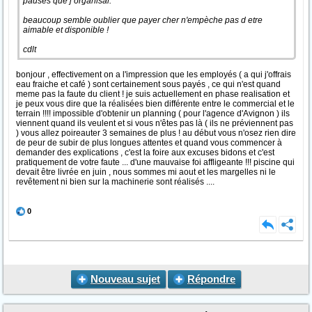
pauses que j’organisai.
beaucoup semble oublier que payer cher n'empèche pas d etre
aimable et disponible !
cdlt
bonjour , effectivement on a l'impression que les employés ( a qui j'offrais
eau fraiche et café ) sont certainement sous payés , ce qui n'est quand
meme pas la faute du client ! je suis actuellement en phase realisation et
je peux vous dire que la réalisées bien différente entre le commercial et le
terrain !!!! impossible d'obtenir un planning ( pour l'agence d'Avignon ) ils
viennent quand ils veulent et si vous n'êtes pas là ( ils ne préviennent pas
) vous allez poireauter 3 semaines de plus ! au début vous n'osez rien dire
de peur de subir de plus longues attentes et quand vous commencer à
demander des explications , c'est la foire aux excuses bidons et c'est
pratiquement de votre faute ... d'une mauvaise foi affligeante !!! piscine qui
devait être livrée en juin , nous sommes mi aout et les margelles ni le
revêtement ni bien sur la machinerie sont réalisés ....
0
Nouveau sujet
Répondre