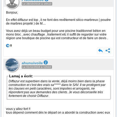
Le 28/10/2016 à 16h10
Bonjour,
En effet diffazur est top , il ne font des revêtement silico-marbreux ( poudre
de marbres projeté ) de M....
Vous avez déjà un beau budget pour une piscine traditionnel béton en
mono bloc , avec chauffage , traitement etc il suffit de regarder sur votre
région une boutique de piscine qui est constructeur et de faire un devis .
0
ahunuivoile
Le 01/11/2016 à 12h02
Lamaj a écrit:
Diffazur est superbien dans la vente, déjá moins bien dans la phase
construction et c'est des vrais sa***** dans le SAV. Il se protègent par
les clauses en petit caractères, sont impolies et arrogants, ne
répondent pas aux demandes des clients. Je vous déconseille très
fortement de choisir Diffazur.
vous y allez fort !!
tous dépend comment dès le départ on a abordé la construction avec eux
,