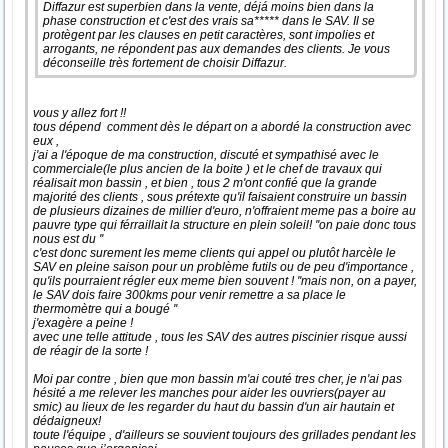
Diffazur est superbien dans la vente, déjá moins bien dans la
phase construction et c'est des vrais sa***** dans le SAV. Il se
protègent par les clauses en petit caractères, sont impolies et
arrogants, ne répondent pas aux demandes des clients. Je vous
déconseille très fortement de choisir Diffazur.
vous y allez fort !!
tous dépend comment dès le départ on a abordé la construction avec
eux ,
j'ai a l'époque de ma construction, discuté et sympathisé avec le
commerciale(le plus ancien de la boite ) et le chef de travaux qui
réalisait mon bassin , et bien , tous 2 m'ont confié que la grande
majorité des clients , sous prétexte qu'il faisaient construire un bassin
de plusieurs dizaines de millier d'euro, n'offraient meme pas a boire au
pauvre type qui férraillait la structure en plein soleil! ''on paie donc tous
nous est du ''
c'est donc surement les meme clients qui appel ou plutôt harcèle le
SAV en pleine saison pour un problème futils ou de peu d'importance ,
qu'ils pourraient régler eux meme bien souvent ! ''mais non, on a payer,
le SAV dois faire 300kms pour venir remettre a sa place le
thermomètre qui a bougé ''
j'exagère a peine !
avec une telle attitude , tous les SAV des autres piscinier risque aussi
de réagir de la sorte !
Moi par contre , bien que mon bassin m'ai couté tres cher, je n'ai pas
hésité a me relever les manches pour aider les ouvriers(payer au
smic) au lieux de les regarder du haut du bassin d'un air hautain et
dédaigneux!
toute l'équipe , d'ailleurs se souvient toujours des grillades pendant les