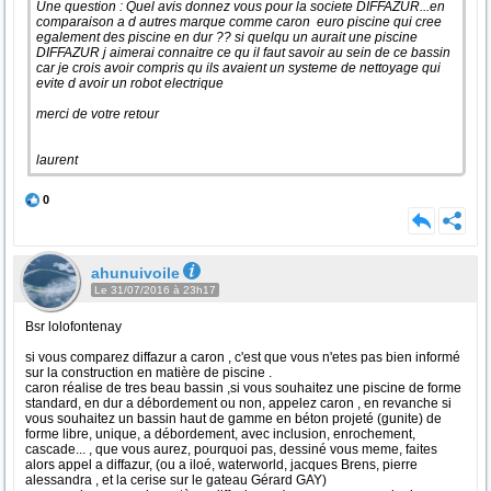
Une question : Quel avis donnez vous pour la societe DIFFAZUR...en
comparaison a d autres marque comme caron euro piscine qui cree
egalement des piscine en dur ?? si quelqu un aurait une piscine
DIFFAZUR j aimerai connaitre ce qu il faut savoir au sein de ce bassin
car je crois avoir compris qu ils avaient un systeme de nettoyage qui
evite d avoir un robot electrique
merci de votre retour
laurent
0
ahunuivoile
Le 31/07/2016 à 23h17
Bsr lolofontenay
si vous comparez diffazur a caron , c'est que vous n'etes pas bien informé
sur la construction en matière de piscine .
caron réalise de tres beau bassin ,si vous souhaitez une piscine de forme
standard, en dur a débordement ou non, appelez caron , en revanche si
vous souhaitez un bassin haut de gamme en béton projeté (gunite) de
forme libre, unique, a débordement, avec inclusion, enrochement,
cascade... , que vous aurez, pourquoi pas, dessiné vous meme, faites
alors appel a diffazur, (ou a iloé, waterworld, jacques Brens, pierre
alessandra , et la cerise sur le gateau Gérard GAY)