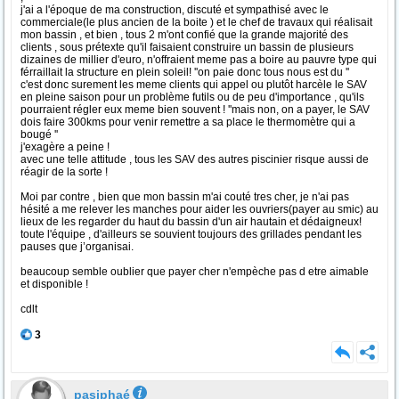
j'ai a l'époque de ma construction, discuté et sympathisé avec le
commerciale(le plus ancien de la boite ) et le chef de travaux qui réalisait
mon bassin , et bien , tous 2 m'ont confié que la grande majorité des
clients , sous prétexte qu'il faisaient construire un bassin de plusieurs
dizaines de millier d'euro, n'offraient meme pas a boire au pauvre type qui
férraillait la structure en plein soleil! ''on paie donc tous nous est du ''
c'est donc surement les meme clients qui appel ou plutôt harcèle le SAV
en pleine saison pour un problème futils ou de peu d'importance , qu'ils
pourraient régler eux meme bien souvent ! ''mais non, on a payer, le SAV
dois faire 300kms pour venir remettre a sa place le thermomètre qui a
bougé ''
j'exagère a peine !
avec une telle attitude , tous les SAV des autres piscinier risque aussi de
réagir de la sorte !
Moi par contre , bien que mon bassin m'ai couté tres cher, je n'ai pas
hésité a me relever les manches pour aider les ouvriers(payer au smic) au
lieux de les regarder du haut du bassin d'un air hautain et dédaigneux!
toute l'équipe , d'ailleurs se souvient toujours des grillades pendant les
pauses que j’organisai.
beaucoup semble oublier que payer cher n'empèche pas d etre aimable
et disponible !
cdlt
3
pasiphaé