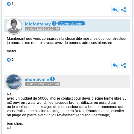
1
lolofontenay
Auteur du sujet
Le 01/08/2016 à 12h46
Maintenant que vous connaissez la chose dite moi chez quel constructeur
je pourrais me rendre si vous avez de bonnes adresses biensure
merci
0
ahunuivoile
Le 01/08/2016 à 23h00
Re
avec un budget de 50000, moi je contact pour devis piscine forme libre 35
m2 environ , waterworld, iloé, jacques brens , diffazur ou gérard gay ,
ou je contact un petit maçon de mon secteur qui a bonne renommée qui
vous réalise une piscine rectangulaire en 8x4 a débordement et escalier
ou plage en pierre avec un joli revêtement (enduit ou carrelage) .
bon choix
cdlt