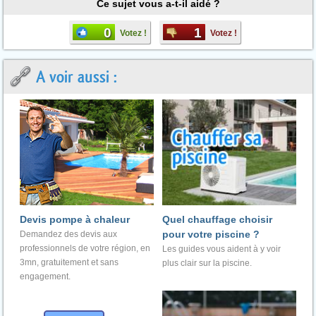
Ce sujet vous a-t-il aidé ?
0
1
Votez !
Votez !
A voir aussi :
Devis pompe à chaleur
Quel chauffage choisir
pour votre piscine ?
Demandez des devis aux
professionnels de votre région, en
Les guides vous aident à y voir
3mn, gratuitement et sans
plus clair sur la piscine.
engagement.