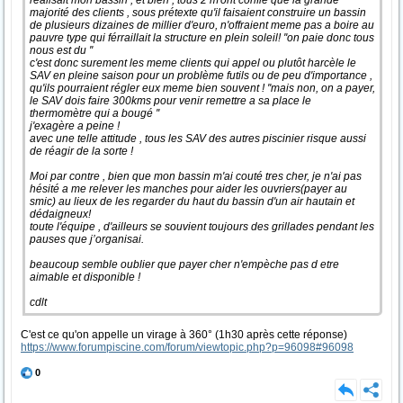
réalisait mon bassin , et bien , tous 2 m'ont confié que la grande
majorité des clients , sous prétexte qu'il faisaient construire un bassin
de plusieurs dizaines de millier d'euro, n'offraient meme pas a boire au
pauvre type qui férraillait la structure en plein soleil! ''on paie donc tous
nous est du ''
c'est donc surement les meme clients qui appel ou plutôt harcèle le
SAV en pleine saison pour un problème futils ou de peu d'importance ,
qu'ils pourraient régler eux meme bien souvent ! ''mais non, on a payer,
le SAV dois faire 300kms pour venir remettre a sa place le
thermomètre qui a bougé ''
j'exagère a peine !
avec une telle attitude , tous les SAV des autres piscinier risque aussi
de réagir de la sorte !
Moi par contre , bien que mon bassin m'ai couté tres cher, je n'ai pas
hésité a me relever les manches pour aider les ouvriers(payer au
smic) au lieux de les regarder du haut du bassin d'un air hautain et
dédaigneux!
toute l'équipe , d'ailleurs se souvient toujours des grillades pendant les
pauses que j’organisai.
beaucoup semble oublier que payer cher n'empèche pas d etre
aimable et disponible !
cdlt
C'est ce qu'on appelle un virage à 360° (1h30 après cette réponse)
https://www.forumpiscine.com/forum/viewtopic.php?p=96098#96098
0