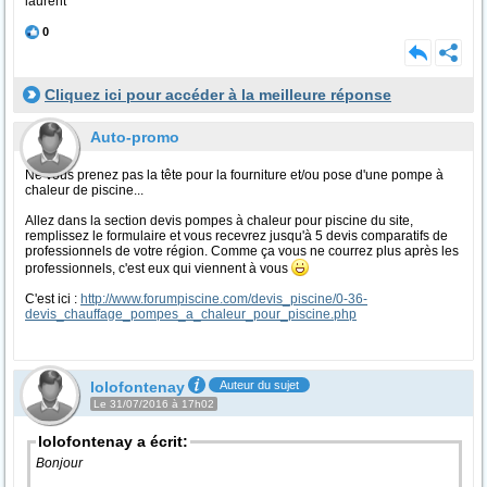
laurent
0
Cliquez ici pour accéder à la meilleure réponse
Auto-promo
Ne vous prenez pas la tête pour la fourniture et/ou pose d'une pompe à
chaleur de piscine...
Allez dans la section devis pompes à chaleur pour piscine du site,
remplissez le formulaire et vous recevrez jusqu'à 5 devis comparatifs de
professionnels de votre région. Comme ça vous ne courrez plus après les
professionnels, c'est eux qui viennent à vous
C'est ici :
http://www.forumpiscine.com/devis_piscine/0-36-
devis_chauffage_pompes_a_chaleur_pour_piscine.php
lolofontenay
Auteur du sujet
Le 31/07/2016 à 17h02
lolofontenay a écrit:
Bonjour