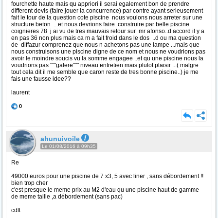
fourchette haute mais qu appriori il serai egalement bon de prendre
different devis (faire jouer la concurrence) par contre ayant serieusement
fait le tour de la question cote piscine nous voulons nous arreter sur une
structure beton ...et nous devrions faire construire par belle piscine
coignieres 78 j ai vu de tres mauvais retour sur mr afonso..d accord il y a
en pas 36 non plus mais ca m a fait froid dans le dos ..d ou ma question
de diffazur comprenez que nous n achetons pas une lampe ...mais que
nous construisons une piscine digne de ce nom et nous ne voudrions pas
avoir le moindre soucis vu la somme engagee ..et qu une piscine nous la
voudrions pas """galere""" niveau entretien mais plutot plaisir ...( malgre
tout cela dit il me semble que caron reste de tres bonne piscine..) je me
fais une fausse idee??
laurent
0
ahunuivoile
Le 01/08/2016 à 09h35
Re
49000 euros pour une piscine de 7 x3, 5 avec liner , sans débordement !!
bien trop cher
c'est presque le meme prix au M2 d'eau qu une piscine haut de gamme
de meme taille ,a débordement (sans pac)
cdlt