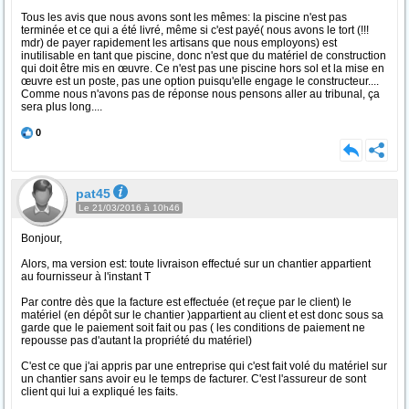
Tous les avis que nous avons sont les mêmes: la piscine n'est pas
terminée et ce qui a été livré, même si c'est payé( nous avons le tort (!!!
mdr) de payer rapidement les artisans que nous employons) est
inutilisable en tant que piscine, donc n'est que du matériel de construction
qui doit être mis en œuvre. Ce n'est pas une piscine hors sol et la mise en
œuvre est un poste, pas une option puisqu'elle engage le constructeur....
Comme nous n'avons pas de réponse nous pensons aller au tribunal, ça
sera plus long....
0
pat45
Le 21/03/2016 à 10h46
Bonjour,
Alors, ma version est: toute livraison effectué sur un chantier appartient
au fournisseur à l'instant T
Par contre dès que la facture est effectuée (et reçue par le client) le
matériel (en dépôt sur le chantier )appartient au client et est donc sous sa
garde que le paiement soit fait ou pas ( les conditions de paiement ne
repousse pas d'autant la propriété du matériel)
C'est ce que j'ai appris par une entreprise qui c'est fait volé du matériel sur
un chantier sans avoir eu le temps de facturer. C'est l'assureur de sont
client qui lui a expliqué les faits.