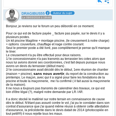
DRAGIBUS55
Auteur du sujet
Le 09/03/2016 à 18h46
Bonjour, je reviens sur le forum un peu débordé en ce moment.
Pour ce qui est de facture payée _ facture pas payée, sur le devis il y a
plusieurs postes.
Un kit piscine Magiline + montage piscine, (le creusement à notre charge)
+ options :couverture, chauffage et nage contre courant.
Seul le premier poste a été livré, pas complètement je pense qu'il manque
le liner.
Le creusement n'a pu être effectué pour deux raisons.
1/ le concessionnaire n'a pas transmis au terrassier les cotes alors que
nous lui avions donné ses coordonnées, c'est fait depuis puisque nous
avons un devis du terrassier (début mars) .
2/ le concessionnaire avait décidé dès le début, 1ere réunion de chantier
sans nous avertir
(maison + piscine),
, du report de la construction au
printemps. Le maçon, avec qui il a signé pour faire les fondations de la
piscine et toute la maçonnerie, me l'a confirmé ( il fait aussi la maçonnerie
de la maison).
Il ne nous a toujours pas transmis de calendrier des travaux, ce qui est
loin d'être légal (?), malgré notre demande par LR / AR.
Il a donc stocké le matériel sur notre terrain en connaissance de cause
dès le début. N'étant pas assuré contre le vol, j'ai pu le constater dans son
contrat d'assurance que j'ai quand même réussi à obtenir cette attestation
d'assurance, la précédente dans le devis datait de 2014 (photocopiée en
tout petit!!!!) il nous rejette tous les maux.