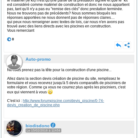
le matériel (le kit) n'est qu'une partie de la prestation signée et que le "kit"
est considéré comme matériel de construction et donc ne nous appartient
pas, tant qu'il n'y a pas eu "remise des clés" donc prestation terminée.
Nous ne trouvons pas de précédents? Nous sommes bloqués les
réponses apportées ne nous donnent pas de réponses claires....
qui peux nous renseigner avec textes de lois, car nous n'en avons pas
trouvé avec des liens directs avec les piscines en construction.
Vous remerciant
0
Auto-promo
Ne vous prenez pas la tête pour la construction d'une piscine...
Allez dans la section devis création de piscine du site, remplissez le
formulaire et vous recevrez jusqu'à 5 devis comparatifs de pisciniers de
votre région. Comme ça vous ne courrez plus après les pisciniers, c'est
eux qui viennent à vous
C'est ici :
http://www.forumpiscine.com/devis_piscine/0-74-
devis_creation_de_piscine.php
biodisdonc
Le 15/02/2016 à 11h54