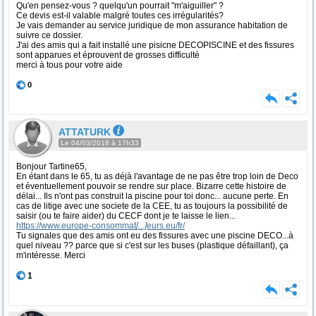
Qu'en pensez-vous ? quelqu'un pourrait "m'aiguiller" ?
Ce devis est-il valable malgré toutes ces irrégularités?
Je vais demander au service juridique de mon assurance habitation de
suivre ce dossier.
J'ai des amis qui a fait installé une pisicne DECOPISCINE et des fissures
sont apparues et éprouvent de grosses difficulté
merci à tous pour votre aide
0
ATTATURK
Le 04/03/2018 à 17h33
Bonjour Tartine65,
En étant dans le 65, tu as déjà l'avantage de ne pas être trop loin de Deco
et éventuellement pouvoir se rendre sur place. Bizarre cette histoire de
délai... Ils n'ont pas construit la piscine pour toi donc... aucune perte. En
cas de litige avec une societe de la CEE, tu as toujours la possibilité de
saisir (ou te faire aider) du CECF dont je te laisse le lien...
https://www.europe-consommat
[...]
eurs.eu/fr/
Tu signales que des amis ont eu des fissures avec une piscine DECO...à
quel niveau ?? parce que si c'est sur les buses (plastique défaillant), ça
m'intéresse. Merci
1