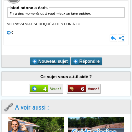
biodisdonc a écrit:
Il y a des moments où il vaut mieux se faire oublier.
M GRASSI M A ESCROQUÉ ATTENTION À LUI
0
Nouveau sujet
Répondre
Ce sujet vous a-t-il aidé ?
4
6
Votez !
Votez !
A voir aussi :