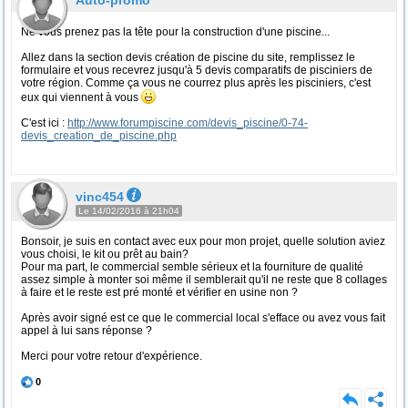
Auto-promo
Ne vous prenez pas la tête pour la construction d'une piscine...
Allez dans la section devis création de piscine du site, remplissez le
formulaire et vous recevrez jusqu'à 5 devis comparatifs de pisciniers de
votre région. Comme ça vous ne courrez plus après les pisciniers, c'est
eux qui viennent à vous
C'est ici :
http://www.forumpiscine.com/devis_piscine/0-74-
devis_creation_de_piscine.php
vinc454
Le 14/02/2016 à 21h04
Bonsoir, je suis en contact avec eux pour mon projet, quelle solution aviez
vous choisi, le kit ou prêt au bain?
Pour ma part, le commercial semble sérieux et la fourniture de qualité
assez simple à monter soi même il semblerait qu'il ne reste que 8 collages
à faire et le reste est pré monté et vérifier en usine non ?
Après avoir signé est ce que le commercial local s'efface ou avez vous fait
appel à lui sans réponse ?
Merci pour votre retour d'expérience.
0