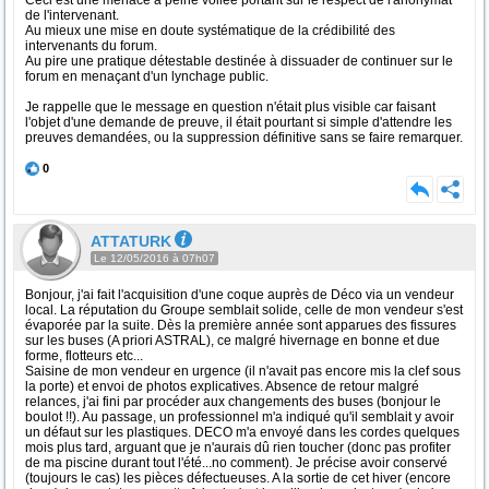
Ceci est une menace à peine voilée portant sur le respect de l'anonymat
de l'intervenant.
Au mieux une mise en doute systématique de la crédibilité des
intervenants du forum.
Au pire une pratique détestable destinée à dissuader de continuer sur le
forum en menaçant d'un lynchage public.
Je rappelle que le message en question n'était plus visible car faisant
l'objet d'une demande de preuve, il était pourtant si simple d'attendre les
preuves demandées, ou la suppression définitive sans se faire remarquer.
0
ATTATURK
Le 12/05/2016 à 07h07
Bonjour, j'ai fait l'acquisition d'une coque auprès de Déco via un vendeur
local. La réputation du Groupe semblait solide, celle de mon vendeur s'est
évaporée par la suite. Dès la première année sont apparues des fissures
sur les buses (A priori ASTRAL), ce malgré hivernage en bonne et due
forme, flotteurs etc...
Saisine de mon vendeur en urgence (il n'avait pas encore mis la clef sous
la porte) et envoi de photos explicatives. Absence de retour malgré
relances, j'ai fini par procéder aux changements des buses (bonjour le
boulot !!). Au passage, un professionnel m'a indiqué qu'il semblait y avoir
un défaut sur les plastiques. DECO m'a envoyé dans les cordes quelques
mois plus tard, arguant que je n'aurais dû rien toucher (donc pas profiter
de ma piscine durant tout l'été...no comment). Je précise avoir conservé
(toujours le cas) les pièces défectueuses. A la sortie de cet hiver (encore