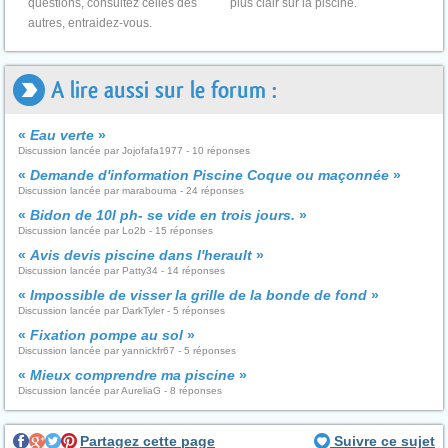
questions, consultez celles des
plus clair sur la piscine.
autres, entraidez-vous.
A lire aussi sur le forum :
«
Eau verte
»
Discussion lancée par Jojofafa1977 - 10 réponses
«
Demande d'information Piscine Coque ou maçonnée
»
Discussion lancée par marabouma - 24 réponses
«
Bidon de 10l ph- se vide en trois jours.
»
Discussion lancée par Lo2b - 15 réponses
«
Avis devis piscine dans l'herault
»
Discussion lancée par Patty34 - 14 réponses
«
Impossible de visser la grille de la bonde de fond
»
Discussion lancée par DarkTyler - 5 réponses
«
Fixation pompe au sol
»
Discussion lancée par yannickfr67 - 5 réponses
«
Mieux comprendre ma piscine
»
Discussion lancée par AureliaG - 8 réponses
Partagez cette page
Suivre ce sujet