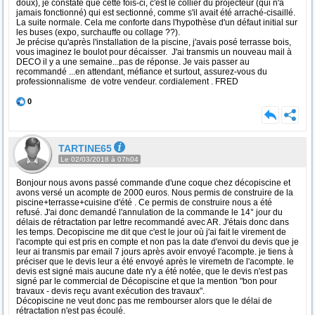
doux), je constate que cette fois-ci, c'est le collier du projecteur (qui n'a
jamais fonctionné) qui est sectionné, comme s'il avait été arraché-cisaillé.
La suite normale. Cela me conforte dans l'hypothèse d'un défaut initial sur
les buses (expo, surchauffe ou collage ??).
Je précise qu'après l'installation de la piscine, j'avais posé terrasse bois,
vous imaginez le boulot pour décaisser. J'ai transmis un nouveau mail à
DECO il y a une semaine...pas de réponse. Je vais passer au
recommandé ...en attendant, méfiance et surtout, assurez-vous du
professionnalisme de votre vendeur. cordialement . FRED
0
TARTINE65
Le 02/03/2018 à 07h04
Bonjour nous avons passé commande d'une coque chez décopiscine et
avons versé un acompte de 2000 euros. Nous permis de construire de la
piscine+terrasse+cuisine d'été . Ce permis de construire nous a été
refusé. J'ai donc demandé l'annulation de la commande le 14° jour du
délais de rétractation par lettre recommandé avec AR. J'étais donc dans
les temps. Decopiscine me dit que c'est le jour où j'ai fait le virement de
l'acompte qui est pris en compte et non pas la date d'envoi du devis que je
leur ai transmis par email 7 jours après avoir envoyé l'acompte. je tiens à
préciser que le devis leur a été envoyé après le viremetn de l'acompte. le
devis est signé mais aucune date n'y a été notée, que le devis n'est pas
signé par le commercial de Décopiscine et que la mention "bon pour
travaux - devis reçu avant exécution des travaux".
Décopiscine ne veut donc pas me rembourser alors que le délai de
rétractation n'est pas écoulé.