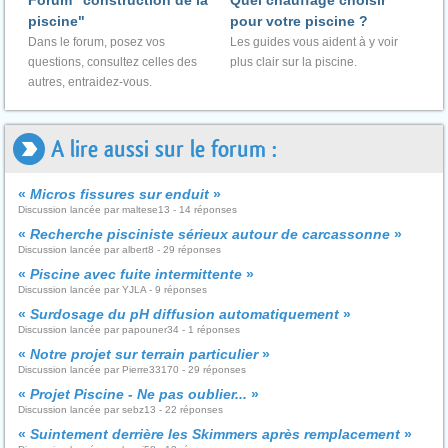
Forum "construction de la
Quel chauffage choisir
piscine"
pour votre piscine ?
Dans le forum, posez vos
Les guides vous aident à y voir
questions, consultez celles des
plus clair sur la piscine.
autres, entraidez-vous.
A lire aussi sur le forum :
«
Micros fissures sur enduit
»
Discussion lancée par maltese13 - 14 réponses
«
Recherche pisciniste sérieux autour de carcassonne
»
Discussion lancée par albert8 - 29 réponses
«
Piscine avec fuite intermittente
»
Discussion lancée par YJLA - 9 réponses
«
Surdosage du pH diffusion automatiquement
»
Discussion lancée par papouner34 - 1 réponses
«
Notre projet sur terrain particulier
»
Discussion lancée par Pierre33170 - 29 réponses
«
Projet Piscine - Ne pas oublier...
»
Discussion lancée par sebz13 - 22 réponses
«
Suintement derrière les Skimmers après remplacement
»