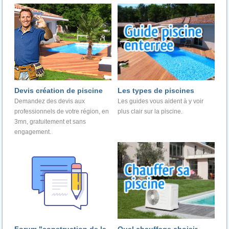
Devis création de piscine
Les types de piscines
Demandez des devis aux
Les guides vous aident à y voir
professionnels de votre région, en
plus clair sur la piscine.
3mn, gratuitement et sans
engagement.