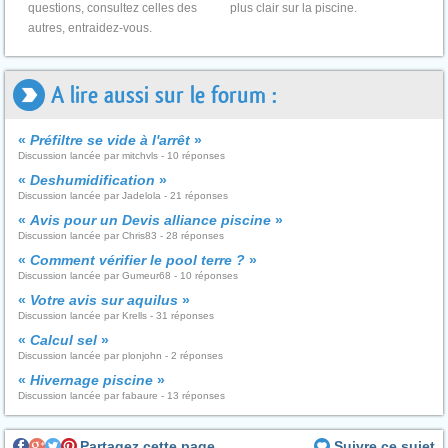
questions, consultez celles des
plus clair sur la piscine.
autres, entraidez-vous.
A lire aussi sur le forum :
«
Préfiltre se vide à l'arrêt
»
Discussion lancée par mitchvls - 10 réponses
«
Deshumidification
»
Discussion lancée par Jadelola - 21 réponses
«
Avis pour un Devis alliance piscine
»
Discussion lancée par Chris83 - 28 réponses
«
Comment vérifier le pool terre ?
»
Discussion lancée par Gumeur68 - 10 réponses
«
Votre avis sur aquilus
»
Discussion lancée par Krells - 31 réponses
«
Calcul sel
»
Discussion lancée par plonjohn - 2 réponses
«
Hivernage piscine
»
Discussion lancée par fabaure - 13 réponses
Partagez cette page
Suivre ce sujet