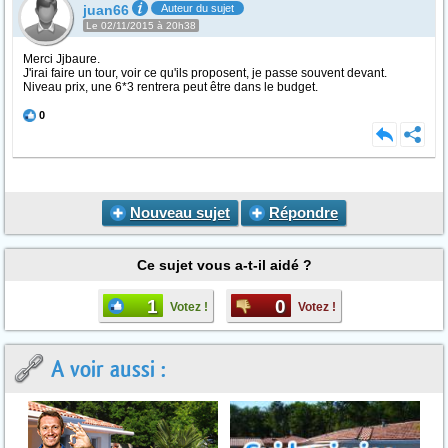
juan66
Auteur du sujet
Le 02/11/2015 à 20h38
Merci Jjbaure.
J'irai faire un tour, voir ce qu'ils proposent, je passe souvent devant.
Niveau prix, une 6*3 rentrera peut être dans le budget.
0
Nouveau sujet
Répondre
Ce sujet vous a-t-il aidé ?
1
0
Votez !
Votez !
A voir aussi :