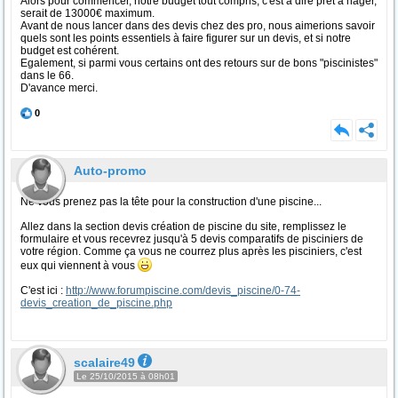
Alors pour commencer, notre budget tout compris, c'est à dire prêt à nager,
serait de 13000€ maximum.
Avant de nous lancer dans des devis chez des pro, nous aimerions savoir
quels sont les points essentiels à faire figurer sur un devis, et si notre
budget est cohérent.
Egalement, si parmi vous certains ont des retours sur de bons "piscinistes"
dans le 66.
D'avance merci.
0
Auto-promo
Ne vous prenez pas la tête pour la construction d'une piscine...
Allez dans la section devis création de piscine du site, remplissez le
formulaire et vous recevrez jusqu'à 5 devis comparatifs de pisciniers de
votre région. Comme ça vous ne courrez plus après les pisciniers, c'est
eux qui viennent à vous
C'est ici :
http://www.forumpiscine.com/devis_piscine/0-74-
devis_creation_de_piscine.php
scalaire49
Le 25/10/2015 à 08h01