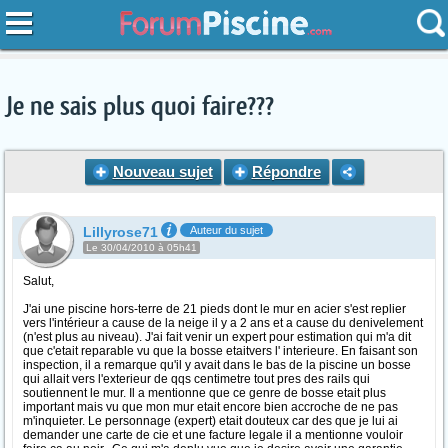
Je ne sais plus quoi faire???
Nouveau sujet
Répondre
Lillyrose71
Auteur du sujet
Le 30/04/2010 à 05h41
Salut,
J'ai une piscine hors-terre de 21 pieds dont le mur en acier s'est replier
vers l'intérieur a cause de la neige il y a 2 ans et a cause du denivelement
(n'est plus au niveau). J'ai fait venir un expert pour estimation qui m'a dit
que c'etait reparable vu que la bosse etaitvers l' interieure. En faisant son
inspection, il a remarque qu'il y avait dans le bas de la piscine un bosse
qui allait vers l'exterieur de qqs centimetre tout pres des rails qui
soutiennent le mur. Il a mentionne que ce genre de bosse etait plus
important mais vu que mon mur etait encore bien accroche de ne pas
m'inquieter. Le personnage (expert) etait douteux car des que je lui ai
demander une carte de cie et une facture legale il a mentionne vouloir