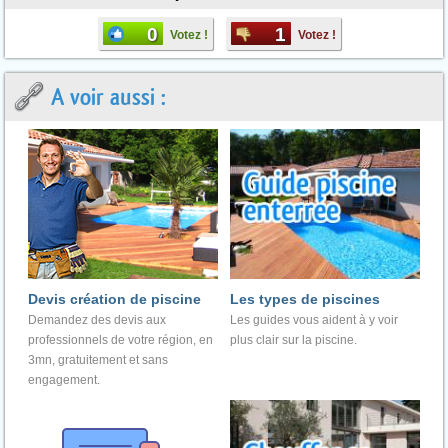
0
1
Votez !
Votez !
A voir aussi :
Devis création de piscine
Les types de piscines
Demandez des devis aux
Les guides vous aident à y voir
professionnels de votre région, en
plus clair sur la piscine.
3mn, gratuitement et sans
engagement.