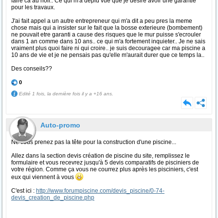
faire ca au noir.. Ce qui m'a deplu vue que je desire avoir une garantie
pour les travaux.
J'ai fait appel a un autre entrepreneur qui m'a dit a peu pres la meme
chose mais qui a insister sur le fait que la bosse exterieure (bombement)
ne pouvait etre garanti a cause des risques que le mur puisse s'ecrouler
dans 1 an comme dans 10 ans.. ce qui m'a fortement inquieter.. Je ne sais
vraiment plus quoi faire ni qui croire.. je suis decouragee car ma piscine a
10 ans de vie et je ne pensais pas qu'elle m'aurait durer que ce temps la..
Des conseils??
0
Edité 1 fois, la dernière fois il y a +16 ans.
Auto-promo
Ne vous prenez pas la tête pour la construction d'une piscine...
Allez dans la section devis création de piscine du site, remplissez le
formulaire et vous recevrez jusqu'à 5 devis comparatifs de pisciniers de
votre région. Comme ça vous ne courrez plus après les pisciniers, c'est
eux qui viennent à vous
C'est ici :
http://www.forumpiscine.com/devis_piscine/0-74-
devis_creation_de_piscine.php