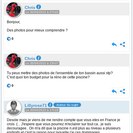
Chris
Le 30/04/2010 à 07h44
Bonjour,
Des photos pour mieux comprendre ?
0
Chris
Le 30/04/2010 à 15h37
Tu peux mettre des photos de l'ensemble de ton bassin aussi stp?
C'est quoi ton budget pour la réno de cette piscine?
0
Lillyrose71
Auteur du sujet
Le 30/04/2010 à 17h18
Desole mais je viens de me rendre compte que vous etes en France je
crois :(... J'espere que vous pourrez m'eclairer sur tout ca.. je suis
decouragee.. On m'a dit que la piscine n,est plus au niveau a plusieurs
endroits et c'est la raison pour laquelle j'ai ces dommages.