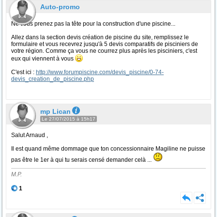
Auto-promo
Ne vous prenez pas la tête pour la construction d'une piscine...
Allez dans la section devis création de piscine du site, remplissez le
formulaire et vous recevrez jusqu'à 5 devis comparatifs de pisciniers de
votre région. Comme ça vous ne courrez plus après les pisciniers, c'est
eux qui viennent à vous
C'est ici :
http://www.forumpiscine.com/devis_piscine/0-74-
devis_creation_de_piscine.php
mp Lican
Le 27/07/2015 à 15h17
Salut Arnaud ,
Il est quand même dommage que ton concessionnaire Magiline ne puisse
pas être le 1er à qui tu serais censé demander celà ...
M.P.
1