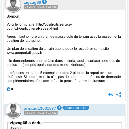
zigzag69
Le 29/07/2015 à 21h28
Bonjour,
Voici le formulaire: http://vosdroits.service-
public.fr/particuliers/R2028.xhtml
Après il faut joindre un plan de masse coté du terrain avec la maison et la
position de la piscine.
Un plan de situation du terrain que tu peux le récupérer sur le site
www.geoportail.gouv.fr
il te demanderons une surface dans le cerfa, c'est la surface hors tous de
la piscine (compris épaisseur des murs extérieurs)
tu déposes en mairie 5 exemplaires des 2 plans et tu repart avec un
récépissé. Si sous 1 mois tu n'as pas de courrier de refus ou de demande
complémentaires, c'est accepté et tu peux démarrer les travaux.
0
arnaud13031977
Auteur du sujet
Le 30/07/2015 à 10h22
zigzag69 a écrit:
Bonjour,