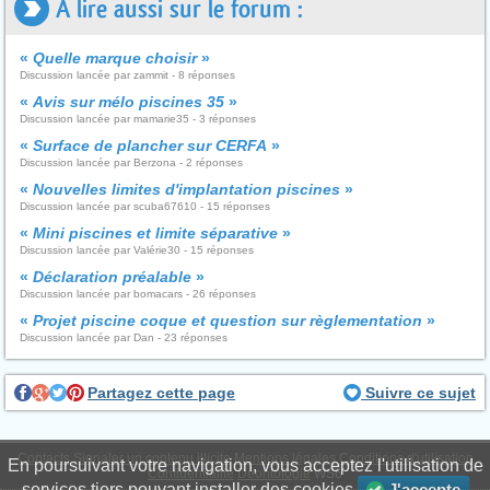
A lire aussi sur le forum :
«
Quelle marque choisir
»
Discussion lancée par zammit - 8 réponses
«
Avis sur mélo piscines 35
»
Discussion lancée par mamarie35 - 3 réponses
«
Surface de plancher sur CERFA
»
Discussion lancée par Berzona - 2 réponses
«
Nouvelles limites d'implantation piscines
»
Discussion lancée par scuba67610 - 15 réponses
«
Mini piscines et limite séparative
»
Discussion lancée par Valérie30 - 15 réponses
«
Déclaration préalable
»
Discussion lancée par bomacars - 26 réponses
«
Projet piscine coque et question sur règlementation
»
Discussion lancée par Dan - 23 réponses
Partagez cette page
Suivre ce sujet
Contacts
Signaler un contenu illicite
Mentions légales
Conditions d'utilisation
En poursuivant votre navigation, vous acceptez l'utilisation de
Confidentialité
Déontologie
WS6
services tiers pouvant installer des cookies
J'accepte